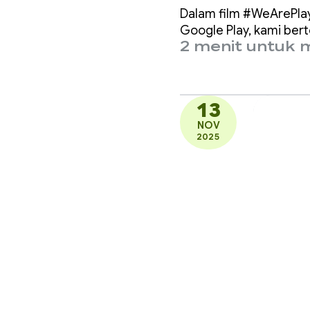
bagai
Dalam film #WeArePlay
KITCH
Google Play, kami bert
2 menit untuk
13 jut
13
NOV
2025