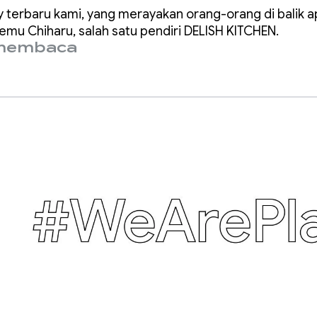
mana DELISH
 terbaru kami, yang merayakan orang-orang di balik ap
EN memberdaya
emu Chiharu, salah satu pendiri DELISH KITCHEN.
 membaca
a juru masak rum