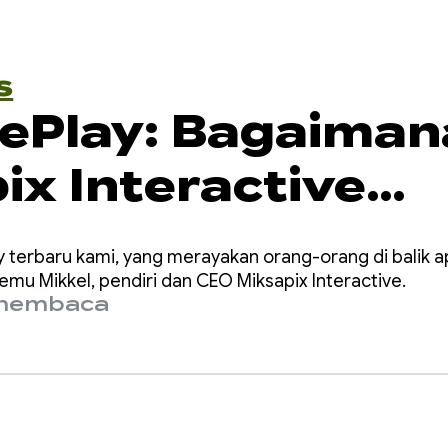
s
ePlay: Bagaiman
ix Interactive
dirkan Mitologi
 terbaru kami, yang merayakan orang-orang di balik ap
uno kepada game
emu Mikkel, pendiri dan CEO Miksapix Interactive.
 membaca
h dunia