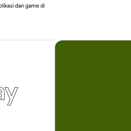
likasi dan game di
kan
ahan