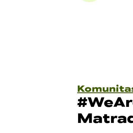
Komunita
#WeAr
Matra