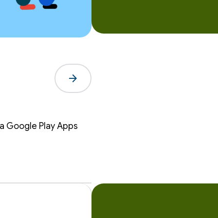
arrow_forward
6
ta Google Play Apps