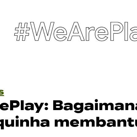
s
ePlay: Bagaiman
quinha membant