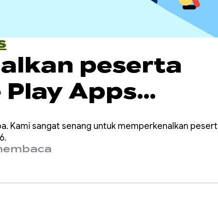
s
alkan peserta
 Play Apps
rator tahun 202
iba. Kami sangat senang untuk memperkenalkan peser
6.
 membaca