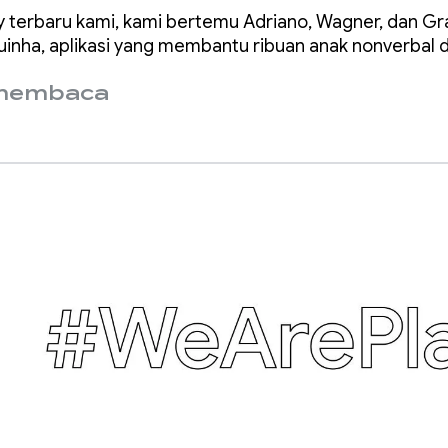
nak nonverbal
 terbaru kami, kami bertemu Adriano, Wagner, dan Gra
unikasi
inha, aplikasi yang membantu ribuan anak nonverbal di
 membaca