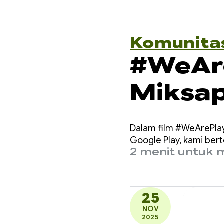
Komunita
#WeAr
Miksap
mengha
Dalam film #WeArePlay
Sámi k
Google Play, kami bert
2 menit untuk
seluru
25
NOV
2025