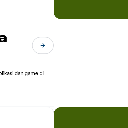
a
arrow_forward
likasi dan game di
r di