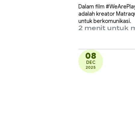
anak-a
Dalam film #WeArePlay
berkom
adalah kreator Matraqu
untuk berkomunikasi.
2 menit untuk
08
DEC
2025