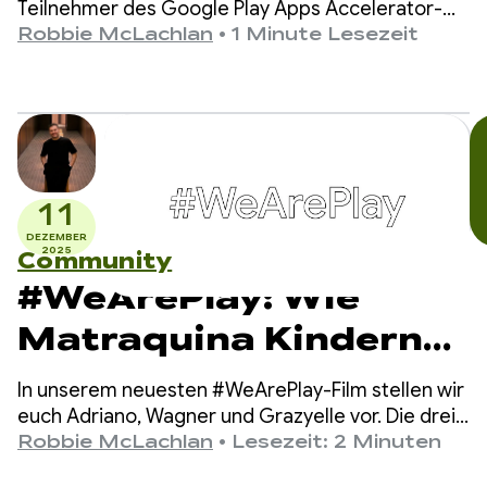
Teilnehmer des Google Play Apps Accelerator-
Programms 2026 bekanntzugeben.
Robbie McLachlan
•
1 Minute Lesezeit
11
DEZEMBER
2025
Community
#WeArePlay: Wie
Matraquina Kindern
ohne verbale
In unserem neuesten #WeArePlay-Film stellen wir
Kommunikationsfähig
euch Adriano, Wagner und Grazyelle vor. Die drei
haben Matraquinha entwickelt, eine App, die
Robbie McLachlan
•
Lesezeit: 2 Minuten
keit hilft, sich zu
Tausenden von nonverbalen Kindern in mehr als