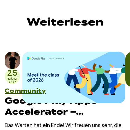
Weiterlesen
25
MÄRZ
2026
Community
Google Play Apps
Accelerator –
Jahrgang 2026
Das Warten hat ein Ende! Wir freuen uns sehr, die