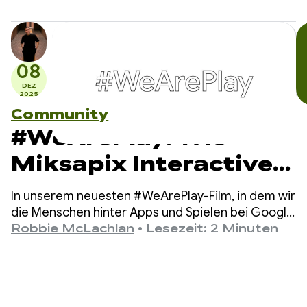
80 Ländern hilft, zu kommunizieren.
verständigen
08
DEZ
2025
Community
#WeArePlay: Wie
Miksapix Interactive
die alte samische
In unserem neuesten #WeArePlay-Film, in dem wir
Mythologie zu
die Menschen hinter Apps und Spielen bei Google
Play vorstellen, treffen wir Mikkel, den Gründer
Robbie McLachlan
•
Lesezeit: 2 Minuten
Gamern auf der
und CEO von Miksapix Interactive.
ganzen Welt bringt