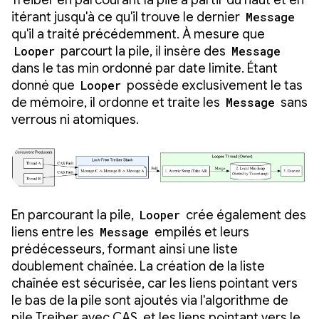
Treiber en parcourant la pile à partir du haut et en
itérant jusqu'à ce qu'il trouve le dernier
Message
qu'il a traité précédemment. À mesure que
Looper
parcourt la pile, il insère des
Message
dans le tas min ordonné par date limite. Étant
donné que
Looper
possède exclusivement le tas
de mémoire, il ordonne et traite les
Message
sans
verrous ni atomiques.
En parcourant la pile,
Looper
crée également des
liens entre les
Message
empilés et leurs
prédécesseurs, formant ainsi une liste
doublement chaînée. La création de la liste
chaînée est sécurisée, car les liens pointant vers
le bas de la pile sont ajoutés via l'algorithme de
pile Treiber avec CAS, et les liens pointant vers le