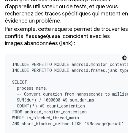
d'appareils utilisateur ou de tests, et que vous
recherchez des traces spécifiques qui mettent en
évidence un problème.
Par exemple, cette requête permet de trouver les
conflits
MessageQueue
coïncidant avec les
images abandonnées (jank) :
INCLUDE PERFETTO MODULE android.monitor_contention
INCLUDE PERFETTO MODULE android.frames.jank_type;

SELECT

  process_name,

  -- Convert duration from nanoseconds to milliseco
  SUM(dur) / 1000000 AS sum_dur_ms,

  COUNT(*) AS count_contention

FROM android_monitor_contention

WHERE is_blocked_thread_main

AND short_blocked_method LIKE "%MessageQueue%" 
