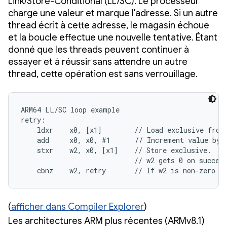
Link/Store-Conditional (LL/SC). Le processeur
charge une valeur et marque l'adresse. Si un autre
thread écrit à cette adresse, le magasin échoue
et la boucle effectue une nouvelle tentative. Étant
donné que les threads peuvent continuer à
essayer et à réussir sans attendre un autre
thread, cette opération est sans verrouillage.
ARM64 LL/SC loop example

retry:

    ldxr    x0, [x1]        // Load exclusive from 
    add     x0, x0, #1      // Increment value by 1
    stxr    w2, x0, [x1]    // Store exclusive.

                            // w2 gets 0 on success
    cbnz    w2, retry       // If w2 is non-zero (
(
afficher dans Compiler Explorer
)
Les architectures ARM plus récentes (ARMv8.1)