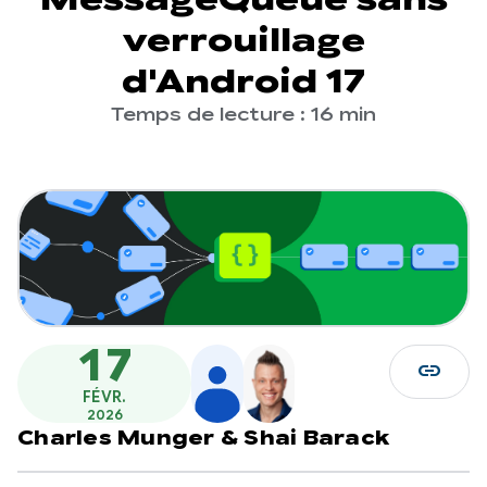
verrouillage
d'Android 17
Temps de lecture : 16 min
17
link
FÉVR.
2026
Charles Munger
&
Shai Barack