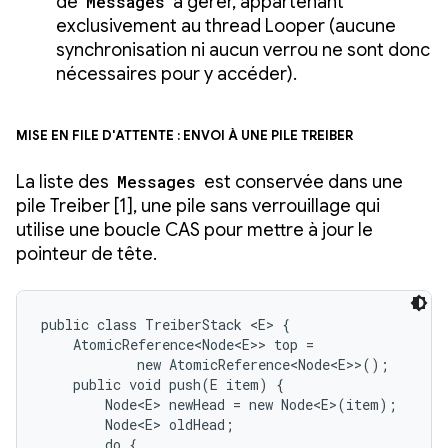
de
Messages
à gérer, appartenant
exclusivement au thread Looper (aucune
synchronisation ni aucun verrou ne sont donc
nécessaires pour y accéder).
Mise en file d'attente : envoi à une pile Treiber
La liste des
Messages
est conservée dans une
pile Treiber [1], une pile sans verrouillage qui
utilise une boucle CAS pour mettre à jour le
pointeur de tête.
public class TreiberStack <E> {

    AtomicReference<Node<E>> top =

            new AtomicReference<Node<E>>();

    public void push(E item) {

        Node<E> newHead = new Node<E>(item);

        Node<E> oldHead;

        do {
