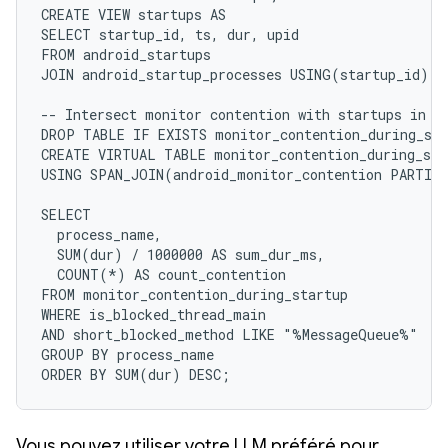
CREATE VIEW startups AS 

SELECT startup_id, ts, dur, upid 

FROM android_startups 

JOIN android_startup_processes USING(startup_id); 

-- Intersect monitor contention with startups in th
DROP TABLE IF EXISTS monitor_contention_during_sta
CREATE VIRTUAL TABLE monitor_contention_during_star
USING SPAN_JOIN(android_monitor_contention PARTITI
SELECT 

  process_name, 

  SUM(dur) / 1000000 AS sum_dur_ms, 

  COUNT(*) AS count_contention 

FROM monitor_contention_during_startup 

WHERE is_blocked_thread_main 

AND short_blocked_method LIKE "%MessageQueue%" 

GROUP BY process_name 

ORDER BY SUM(dur) DESC;
Vous pouvez utiliser votre LLM préféré pour