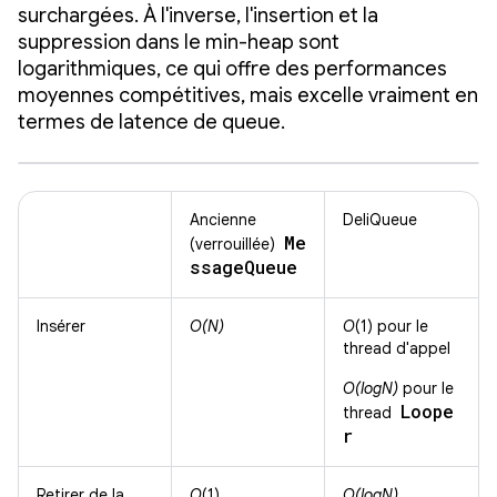
surchargées. À l'inverse, l'insertion et la
suppression dans le min-heap sont
logarithmiques, ce qui offre des performances
moyennes compétitives, mais excelle vraiment en
termes de latence de queue.
Ancienne
DeliQueue
Me
(verrouillée)
ssage
Queue
Insérer
O(N)
O
(1) pour le
thread d'appel
O(logN)
pour le
Loope
thread
r
Retirer de la
O
(1)
O(logN)