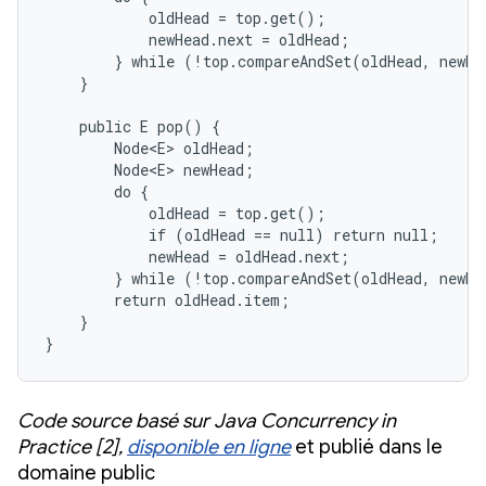
            oldHead = top.get();

            newHead.next = oldHead;

        } while (!top.compareAndSet(oldHead, newHe
    }

    public E pop() {

        Node<E> oldHead;

        Node<E> newHead;

        do {

            oldHead = top.get();

            if (oldHead == null) return null;

            newHead = oldHead.next;

        } while (!top.compareAndSet(oldHead, newHe
        return oldHead.item;

    }

}
Code source basé sur Java Concurrency in
Practice [2],
disponible en ligne
et publié dans le
domaine public