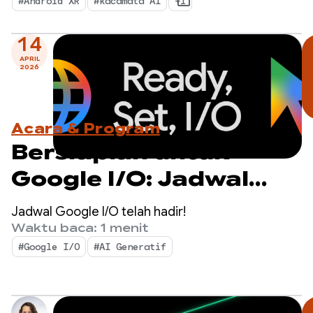
#Android XR
#kacamata AI
+1
tahun depan.
14
APRIL
2026
Acara & Program
Bersiaplah untuk
Google I/O: Jadwal
livestream
Jadwal Google I/O telah hadir!
diumumkan
Waktu baca: 1 menit
#Google I/O
#AI Generatif