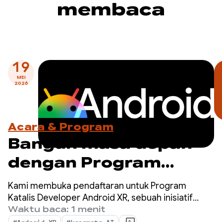
membaca
19
MEI
2026
Acara & Program
Bangun masa depan
dengan Program
Katalis Developer
Kami membuka pendaftaran untuk Program
Android XR — Daftar
Katalis Developer Android XR, sebuah inisiatif
khusus untuk mempercepat pengembangan
Waktu baca: 1 menit
sekarang!
aplikasi Android XR yang siap diluncurkan dalam