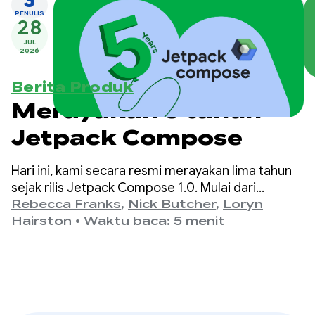
3
PENULIS
28
JUL
2026
Berita Produk
Merayakan 5 tahun
Jetpack Compose
Hari ini, kami secara resmi merayakan lima tahun
sejak rilis Jetpack Compose 1.0. Mulai dari
versi 1.0, yang diumumkan pada 28 Juli 2021,
Rebecca Franks
,
Nick Butcher
,
Loryn
hingga rilis 1.11 terbaru, kami telah melihat evolusi
Hairston
•
Waktu baca: 5 menit
API yang signifikan selama bertahun-tahun, dan
kami ingin merayakannya.