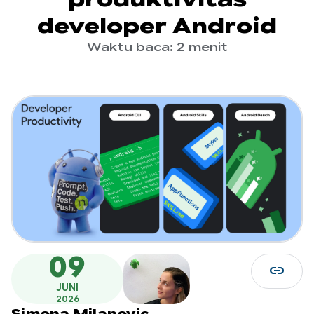
developer Android
Waktu baca: 2 menit
09
link
JUNI
2026