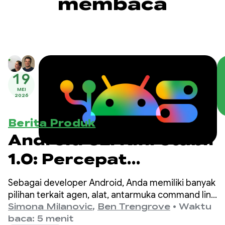
membaca
19
MEI
2026
Berita Produk
Android CLI Kini Stabil
1.0: Percepat
pengembangan untuk
Sebagai developer Android, Anda memiliki banyak
Android
pilihan terkait agen, alat, antarmuka command line
(CLI), dan LLM yang Anda gunakan untuk
Simona Milanovic
,
Ben Trengrove
•
Waktu
menggunakan agen
pengembangan aplikasi.
baca: 5 menit