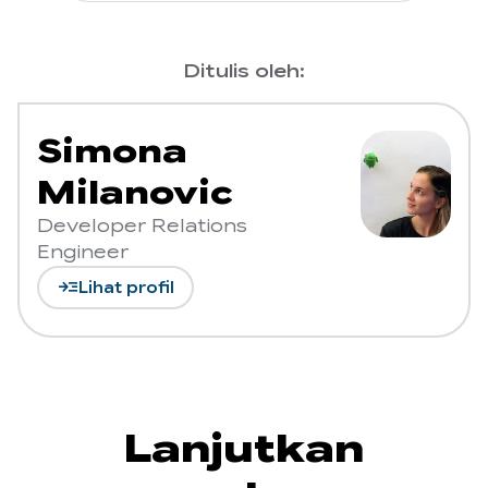
Ditulis oleh:
Simona
Milanovic
Developer Relations
Engineer
read_more
Lihat profil
Lanjutkan