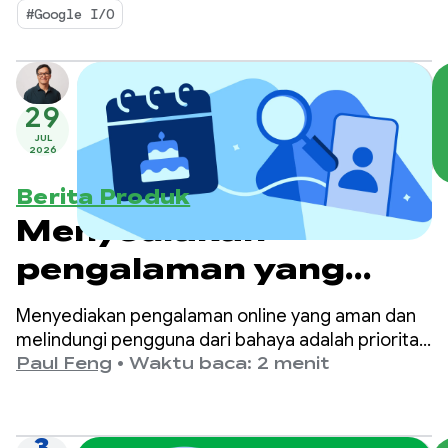
apa pun
#Google I/O
29
JUL
2026
Berita Produk
Menyediakan
pengalaman yang
lebih aman dan sesuai
Menyediakan pengalaman online yang aman dan
usia di Google Play
melindungi pengguna dari bahaya adalah prioritas
utama di Google Play.
Paul Feng
•
Waktu baca: 2 menit