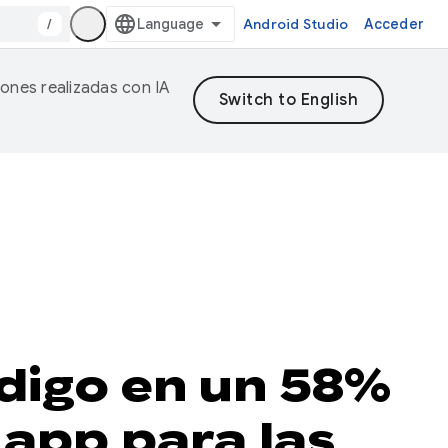
/
Android Studio
Acceder
iones realizadas con IA
digo en un 58%
 app para las