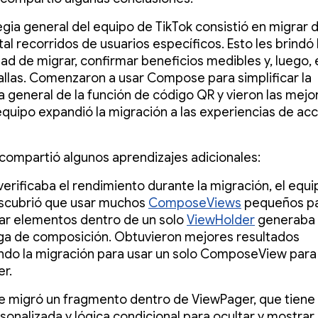
egia general del equipo de TikTok consistió en migrar 
al recorridos de usuarios específicos. Esto les brindó 
ad de migrar, confirmar beneficios medibles y, luego, 
llas. Comenzaron a usar Compose para simplificar la
a general de la función de código QR y vieron las mejo
 equipo expandió la migración a las experiencias de ac
 compartió algunos aprendizajes adicionales:
verificaba el rendimiento durante la migración, el equ
escubrió que usar muchos
ComposeViews
pequeños p
ar elementos dentro de un solo
ViewHolder
generaba
a de composición. Obtuvieron mejores resultados
do la migración para usar un solo ComposeView para 
r.
 migró un fragmento dentro de ViewPager, que tiene 
sonalizada y lógica condicional para ocultar y mostrar 