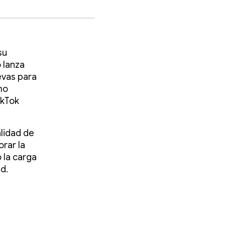
su
 lanza
evas para
mo
ikTok
alidad de
rar la
 la carga
ad.