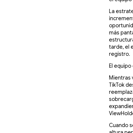
La estrat
increment
oportunid
más panta
estructur
tarde, el
registro.
El equipo
Mientras 
TikTok d
reemplaz
sobrecarg
expandien
ViewHolde
Cuando se
altura per