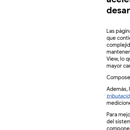
desar
Las págin
que conti
complejid
mantener,
View, lo 
mayor can
Compose o
Además, 
tributaci
medicion
Para mejo
del siste
component