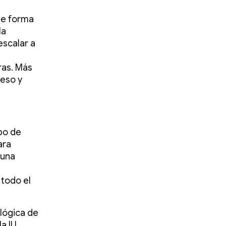
de forma
la
escalar a
ras. Más
ceso y
ipo de
ara
 una
todo el
lógica de
la IU