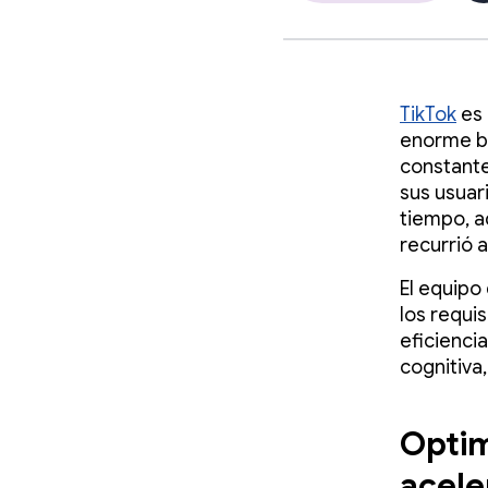
TikTok
es 
enorme ba
constante
sus usuar
tiempo, a
recurrió 
El equipo
los requi
eficienci
cognitiva
Optim
acele