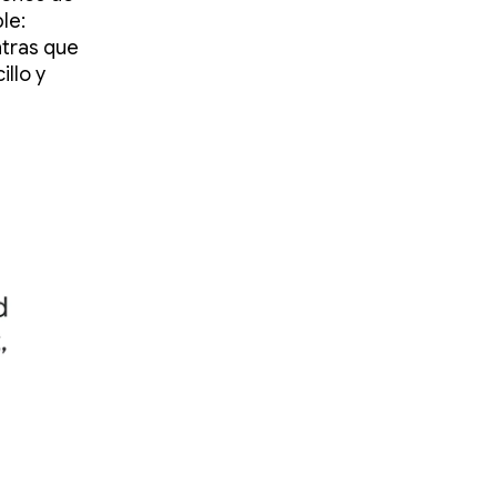
le:
tras que
llo y