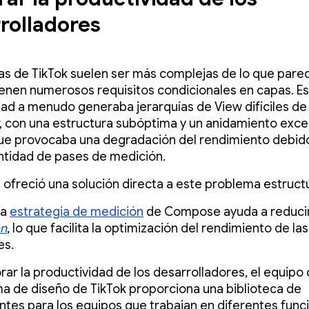
rolladores
as de TikTok suelen ser más complejas de lo que parec
enen numerosos requisitos condicionales en capas. Es
ad a menudo generaba jerarquías de View difíciles de
 con una estructura subóptima y un anidamiento exce
que provocaba una degradación del rendimiento debid
tidad de pases de medición.
freció una solución directa a este problema estructu
la
estrategia de medición
de Compose ayuda a reducir
ón
, lo que facilita la optimización del rendimiento de las
es.
rar la productividad de los desarrolladores, el equipo 
ma de diseño de TikTok proporciona una biblioteca de
es para los equipos que trabajan en diferentes func