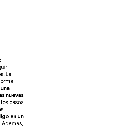
o
uir
s. La
 forma
 una
nas nuevas
 los casos
as
digo en un
. Además,