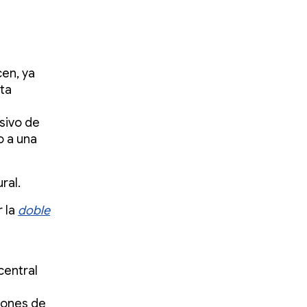
en, ya
ta
sivo de
o a una
ral.
 la
doble
central
iones de