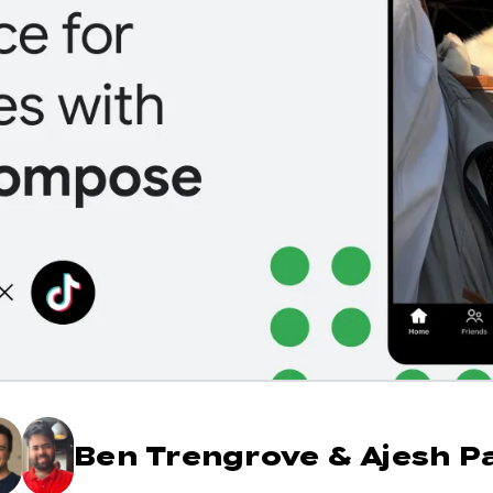
Ben Trengrove
&
Ajesh P