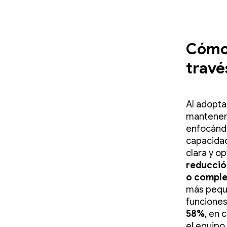
Cómo 
travé
Al adopta
manteners
enfocándo
capacidad
clara y o
reducción
o comple
más peque
funcione
58%
,
en c
el equipo