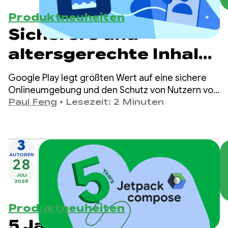
Produktneuheiten
Sicherere und
altersgerechte Inhalte
auf Google Play
Google Play legt größten Wert auf eine sichere
Onlineumgebung und den Schutz von Nutzern vor
Schaden.
Paul Feng
•
Lesezeit: 2 Minuten
3
AUTOREN
28
JULI
2026
Produktneuheiten
5 Jahre Jetpack