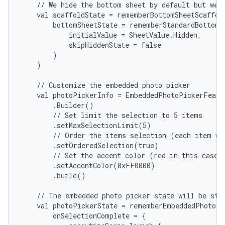
    // We hide the bottom sheet by default but we s
    val scaffoldState = rememberBottomSheetScaffold
        bottomSheetState = rememberStandardBottomSh
            initialValue = SheetValue.Hidden,

            skipHiddenState = false

        )

    )

    // Customize the embedded photo picker

    val photoPickerInfo = EmbeddedPhotoPickerFeatur
        .Builder()

        // Set limit the selection to 5 items

        .setMaxSelectionLimit(5)

        // Order the items selection (each item wil
        .setOrderedSelection(true)

        // Set the accent color (red in this case, 
        .setAccentColor(0xFF0000)

        .build()

    // The embedded photo picker state will be stor
    val photoPickerState = rememberEmbeddedPhotoPi
        onSelectionComplete = {
