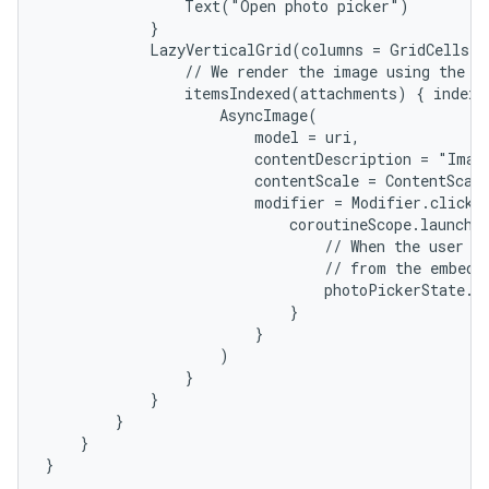
                Text("Open photo picker")

            }

            LazyVerticalGrid(columns = GridCells.A
                // We render the image using the Co
                itemsIndexed(attachments) { index, 
                    AsyncImage(

                        model = uri,

                        contentDescription = "Image
                        contentScale = ContentScale
                        modifier = Modifier.clickab
                            coroutineScope.launch {
                                // When the user cl
                                // from the embedde
                                photoPickerState.de
                            }

                        }

                    )

                }

            }

        }

    }

}