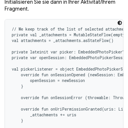
Initialisieren Sie sie dann in Ihrer Aktivität/Ihrem
Fragment.
// We keep track of the list of selected attachment
private val _attachments = MutableStateFlow(emptyL
val attachments = _attachments.asStateFlow()

private lateinit var picker: EmbeddedPhotoPickerVie
private var openSession: EmbeddedPhotoPickerSession
val pickerListener = object EmbeddedPhotoPickerStat
    override fun onSessionOpened (newSession: Embe
        openSession = newSession

    }

    override fun onSessionError (throwable: Throwab
    override fun onUriPermissionGranted(uris: List
        _attachments += uris

    }
