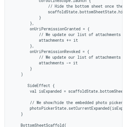
            coroutineScope.launch {

                // Hide the bottom sheet once the u
                scaffoldState.bottomSheetState.hide
            }

        },

        onUriPermissionGranted = {

            // We update our list of attachments wi
            attachments += it

        },

        onUriPermissionRevoked = {

            // We update our list of attachments wi
            attachments -= it

        }

    )

       SideEffect {

        val isExpanded = scaffoldState.bottomSheetS
        // We show/hide the embedded photo picker t
        photoPickerState.setCurrentExpanded(isExpan
    }

    BottomSheetScaffold(
