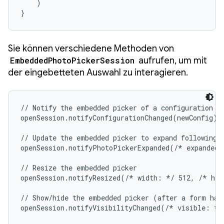
    )

}
Sie können verschiedene Methoden von
EmbeddedPhotoPickerSession
aufrufen, um mit
der eingebetteten Auswahl zu interagieren.
// Notify the embedded picker of a configuration ch
openSession.notifyConfigurationChanged(newConfig)

// Update the embedded picker to expand following a
openSession.notifyPhotoPickerExpanded(/* expanded:
// Resize the embedded picker

openSession.notifyResized(/* width: */ 512, /* hei
// Show/hide the embedded picker (after a form has 
openSession.notifyVisibilityChanged(/* visible: */ 