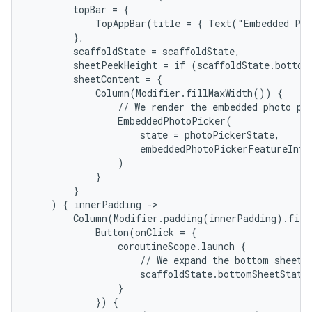
        topBar = {

            TopAppBar(title = { Text("Embedded Pho
        },

        scaffoldState = scaffoldState,

        sheetPeekHeight = if (scaffoldState.bottomS
        sheetContent = {

            Column(Modifier.fillMaxWidth()) {

                // We render the embedded photo pic
                EmbeddedPhotoPicker(

                    state = photoPickerState,

                    embeddedPhotoPickerFeatureInfo 
                )

            }

        }

    ) { innerPadding ->

        Column(Modifier.padding(innerPadding).fill
            Button(onClick = {

                coroutineScope.launch {

                    // We expand the bottom sheet, 
                    scaffoldState.bottomSheetState.
                }

            }) {
