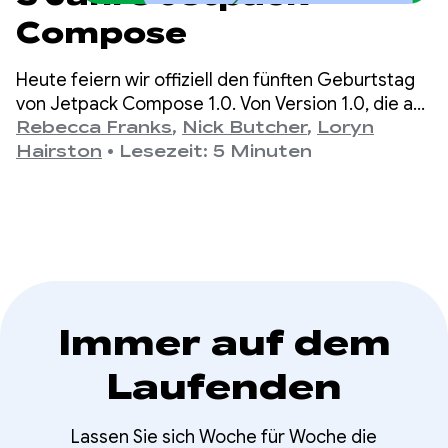
Compose
Heute feiern wir offiziell den fünften Geburtstag
von Jetpack Compose 1.0. Von Version 1.0, die am
28. Juli 2021 angekündigt wurde, bis zur neuesten
Rebecca Franks
,
Nick Butcher
,
Loryn
Version 1.11 haben sich die APIs im Laufe der Jahre
Hairston
•
Lesezeit: 5 Minuten
erheblich weiterentwickelt. Das ist ein Grund zum
Feiern.
Immer auf dem
Laufenden
Lassen Sie sich Woche für Woche die