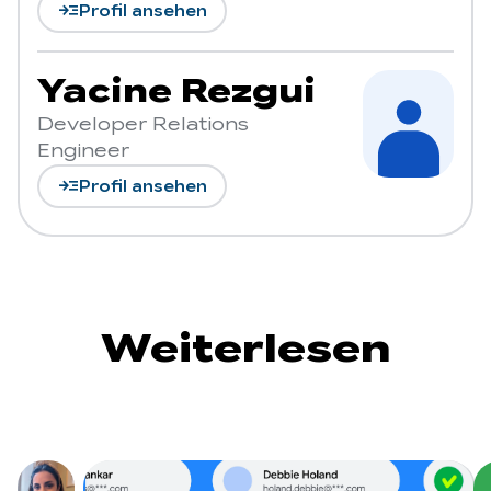
read_more
Profil ansehen
Yacine Rezgui
Developer Relations
Engineer
read_more
Profil ansehen
Weiterlesen