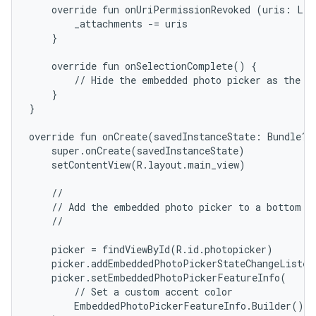
    override fun onUriPermissionRevoked (uris: List
        _attachments -= uris

    }

    override fun onSelectionComplete() {

        // Hide the embedded photo picker as the us
    }

}

override fun onCreate(savedInstanceState: Bundle?) 
    super.onCreate(savedInstanceState)

    setContentView(R.layout.main_view)

    //

    // Add the embedded photo picker to a bottom sh
    //

    picker = findViewById(R.id.photopicker)

    picker.addEmbeddedPhotoPickerStateChangeListen
    picker.setEmbeddedPhotoPickerFeatureInfo(

        // Set a custom accent color

        EmbeddedPhotoPickerFeatureInfo.Builder().s