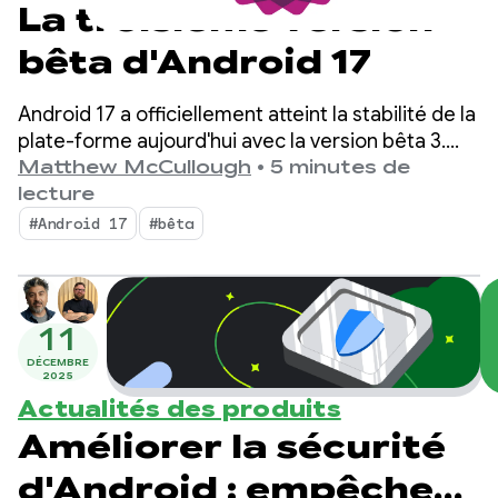
La troisième version
bêta d'Android 17
Android 17 a officiellement atteint la stabilité de la
plate-forme aujourd'hui avec la version bêta 3.
Cela signifie que la surface de l'API est verrouillée.
Matthew McCullough
•
5 minutes de
Vous pouvez effectuer les tests de compatibilité
lecture
finaux et envoyer vos applications ciblées sur
#Android 17
#bêta
Android 17 au Play Store.
11
DÉCEMBRE
2025
Actualités des produits
Améliorer la sécurité
d'Android : empêcher