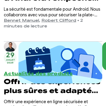
les logiciels
La sécurité est fondamentale pour Android. Nous
malveillants
collaborons avec vous pour sécuriser la plate-
forme et protéger les informations sur l'utilisateur
Bennet Manuel
,
Robert Clifford
•
2
d'espionner les
en proposant des outils et des fonctionnalités de
minutes de lecture
sécurité puissants, tels que Credential Manager
données de votre
et FLAG_SECURE.
application
29
JUILLET
2026
Actualités des produits
Offrir des expériences
plus sûres et adaptées
à l'âge sur Google Play
Offrir une expérience en ligne sécurisée et