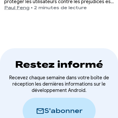
protéger les utilisateurs contre les préjudices est
une priorité absolue pour Google Play.
Paul Feng
•
2 minutes de lecture
Restez informé
Recevez chaque semaine dans votre boîte de
réception les dernières informations sur le
développement Android.
mail
S'abonner