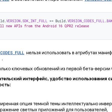
ild
.
VERSION
.
SDK_INT_FULL
>
=
Build
.
VERSION_CODES_FULL
.
BA
all new APIs from the Android 16 QPR2 release
_CODES_FULL
нельзя использовать в атрибутах мани
.
олько ключевых обновлений из первой бета-версии 
тельский интерфейс, удобство использования с
ость:
иренная опция темной темы интеллектуально инве
ражение светлых приложений для пользователей,