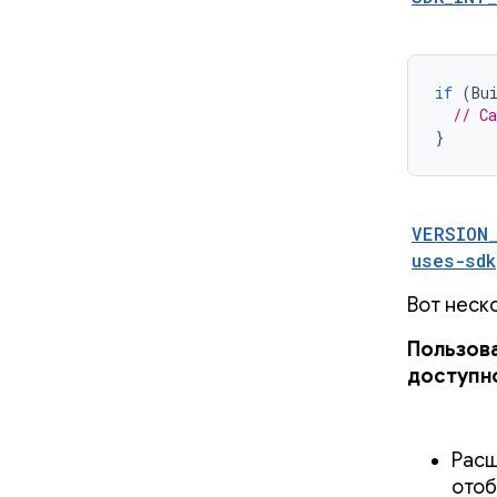
if
(
Bu
// C
}
VERSION
uses-sdk
Вот неск
Пользова
доступн
Расш
отоб