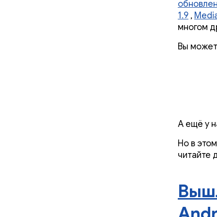
обновлен
1.9
,
Media
многом д
Вы может
А ещё у 
Но в это
читайте 
Вышл
Andr