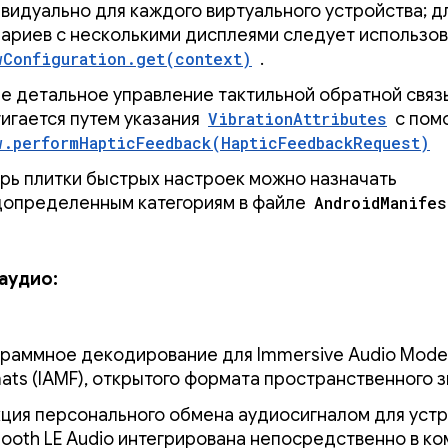
видуально для каждого виртуального устройства; д
ариев с несколькими дисплеями следует использов
wConfiguration.get(context)
.
е детальное управление тактильной обратной связ
игается путем указания
VibrationAttributes
с пом
w.performHapticFeedback(HapticFeedbackRequest)
рь плитки быстрых настроек можно назначать
определенным категориям в файле
AndroidManife
аудио:
раммное декодирование для Immersive Audio Mode
ats (IAMF), открытого формата пространственного з
ция персонального обмена аудиосигналом для уст
tooth LE Audio интегрирована непосредственно в к