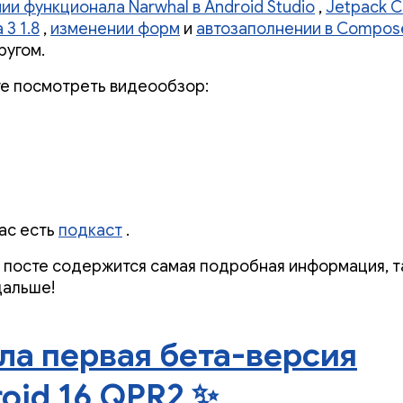
ии функционала Narwhal в Android Studio
,
Jetpack 
 3 1.8
,
изменении форм
и
автозаполнении в Compos
ругом.
е посмотреть видеообзор:
нас есть
подкаст
.
м посте содержится самая подробная информация, т
дальше!
а первая бета-версия
oid 16 QPR2 ✨