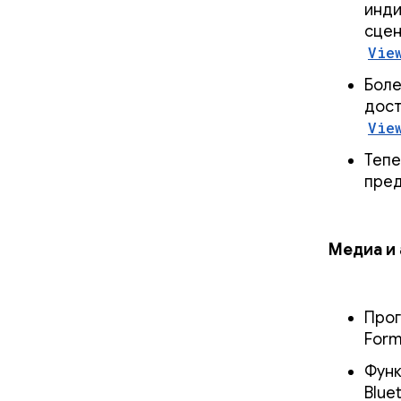
инди
сцен
Vie
Боле
дост
Vie
Тепе
пред
Медиа и 
Прог
Form
Функ
Blue