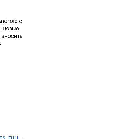
ndroid с
ь новые
 вносить
о
ES_FULL
: