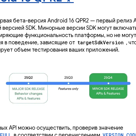
рвая бета-версия Android 16 QPR2 — первый релиз A
 версией SDK. Минорные версии SDK могут включат
ширяющие функциональность платформы, но не могут
я в поведение, зависящие от
targetSdkVersion
, чт
рует объем тестирования ваших приложений.
вых API можно осуществить, проверив значение
FULL
в соответствии с перечислением
VERSION_COD