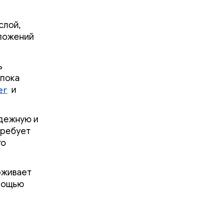
слой,
иложений
ь
 пока
er
и
адежную и
требует
го
рживает
омощью