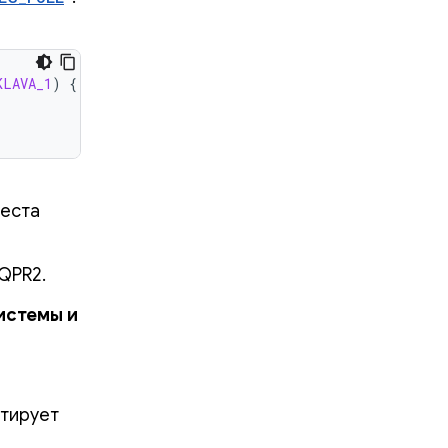
KLAVA_1
)
{
феста
QPR2.
истемы и
ртирует