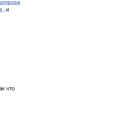
Compose
e
, и
ак что