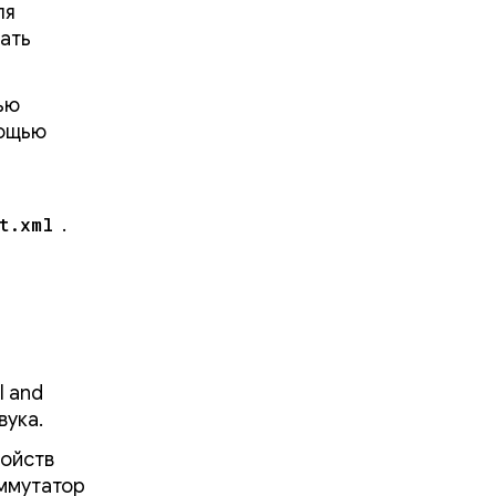
ля
ать
ью
ощью
st.xml
.
l and
вука.
ройств
оммутатор