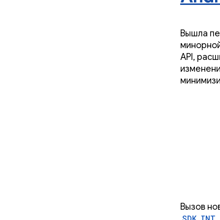
Вышла пе
минорной
API, рас
изменени
минимизи
Вызов но
SDK_INT_