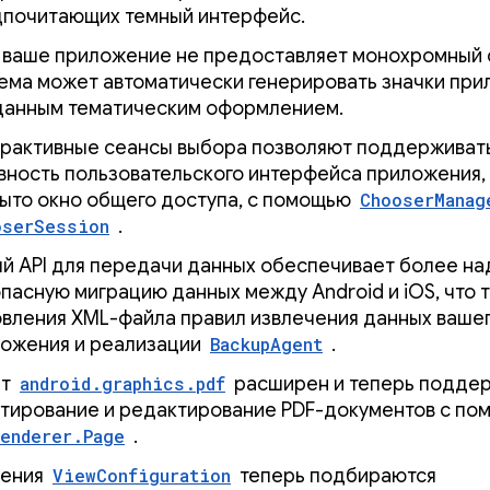
почитающих темный интерфейс.
 ваше приложение не предоставляет монохромный 
ема может автоматически генерировать значки пр
данным тематическим оформлением.
рактивные сеансы выбора позволяют поддерживат
вность пользовательского интерфейса приложения,
ыто окно общего доступа, с помощью
ChooserManag
oserSession
.
й API для передачи данных обеспечивает более н
пасную миграцию данных между Android и iOS, что 
вления XML-файла правил извлечения данных ваше
ожения и реализации
BackupAgent
.
ет
android.graphics.pdf
расширен и теперь подде
тирование и редактирование PDF-документов с п
Renderer.Page
.
чения
ViewConfiguration
теперь подбираются