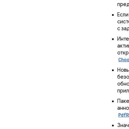
пред
Если
сист
с за
Инте
акти
откр
Cho
Новы
безо
обно
прил
Пак
анно
Pdf
Зна