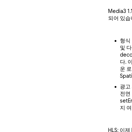
Media3
되어 있습
형식 
및 다
dec
다.
운 로
Spa
광고 
전면 
set
지 
HLS: 이