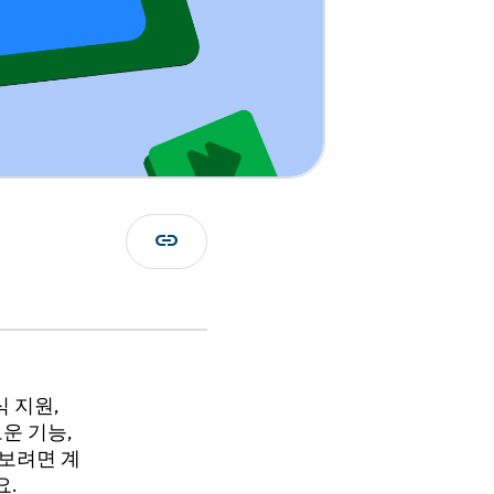
link
형식 지원,
로운 기능,
아보려면 계
요.