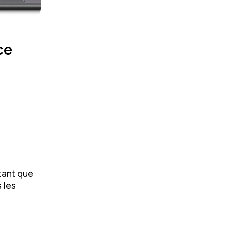
ce
tant que
 les