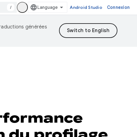
/
Android Studio
Connexion
 traductions générées
erformance
n du profilage