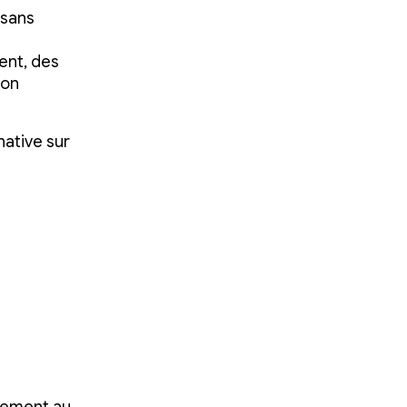
 sans
ent, des
ion
native sur
tement au