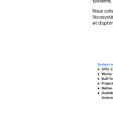
système, 
Nous coll
l'écosyst
et d'opti