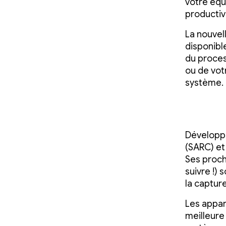
votre équ
productiv
La nouvel
disponible
du proces
ou de vot
système.
Développé
(SARC) et
Ses proch
suivre !)
la captur
Les appar
meilleure