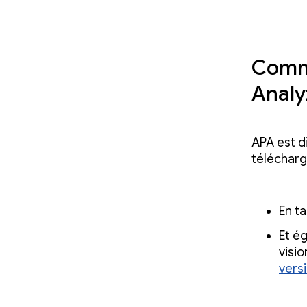
Comme
Analy
APA est d
télécharg
En ta
Et é
visi
vers