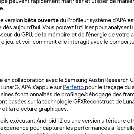
ipe peuvent rapidement maîtriser et utiliser de maniè
e.
le version
bêta ouverte
du Profileur système d'APA es
 dès aujourd'hui. Vous pouvez l'utiliser pour analyser l'u
seur, du GPU, de la mémoire et de l'énergie de votre a
re jeu, et voir comment elle interagit avec le compor
 en collaboration avec le Samsung Austin Research 
 LunarG, APA s'appuie sur
Perfetto
pour le traçage du 
aines fonctionnalités de profilage/débogage des fram
 sont basées sur la technologie GFXReconstruct de Lun
e et la relecture graphiques.
eils exécutant Android 12 ou une version ultérieure off
 expérience pour capturer les performances à l'échell