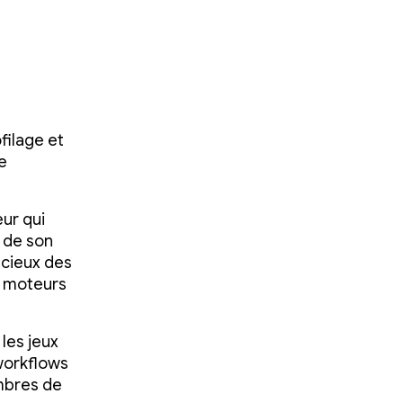
filage et
e
ur qui
 de son
oucieux des
s moteurs
 les jeux
 workflows
embres de