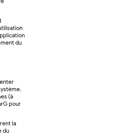
re
t
tilisation
pplication
tement du
Center
système.
es (à
arG pour
rent la
e du