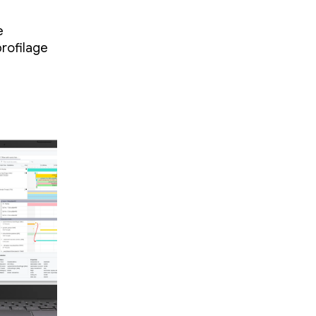
e
rofilage