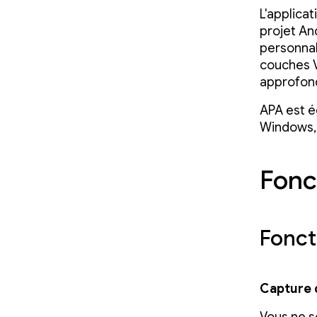
L'applica
projet And
personnal
couches V
approfond
APA est é
Windows,
Fonc
Fonct
Capture 
Vous ne s