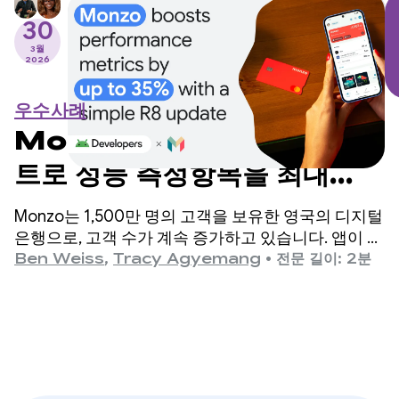
30
3월
2026
우수사례
Monzo는 간단한 R8 업데이
트로 성능 측정항목을 최대
35% 까지 향상합니다.
Monzo는 1,500만 명의 고객을 보유한 영국의 디지털
은행으로, 고객 수가 계속 증가하고 있습니다. 앱이 확
장되면서 엔지니어링팀은 앱 시작 시간이 개선이 필
Ben Weiss
,
Tracy Agyemang
•
전문 길이: 2분
요한 중요한 영역이라고 판단했지만 코드베이스를 크
게 변경해야 할까 봐 걱정했습니다.