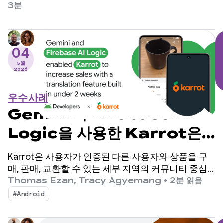
미디어 앱입니다.
3분
04
5월
2026
우수사례
Gemini와 Firebase AI
Logic을 사용한 Karrot은
2주 이내에 구축된 번역 기능을
Karrot은 사용자가 인증된 다른 사용자와 상품을 구
통해 매출을 늘릴 수 있었습니
매, 판매, 교환할 수 있는 세부 지역의 커뮤니티 중심
P2P 마켓 앱입니다. 2015년 대한민국에서 출시된 이
Thomas Ezan
,
Tracy Agyemang
•
2분 읽음
다.
후 이 플랫폼은 전 세계 시장으로 확장되어 4,300만
#Android
명이 넘는 등록 사용자를 확보했습니다.