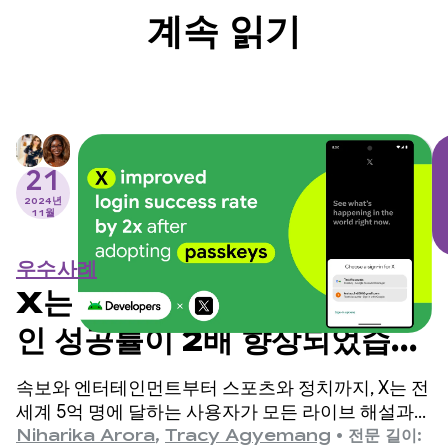
계속 읽기
21
2024년
11월
우수사례
X는 패스키를 도입한 후 로그
인 성공률이 2배 향상되었습니
다.
속보와 엔터테인먼트부터 스포츠와 정치까지, X는 전
세계 5억 명에 달하는 사용자가 모든 라이브 해설과
함께 전체 스토리를 파악할 수 있도록 지원하는 소셜
Niharika Arora
,
Tracy Agyemang
•
전문 길이: