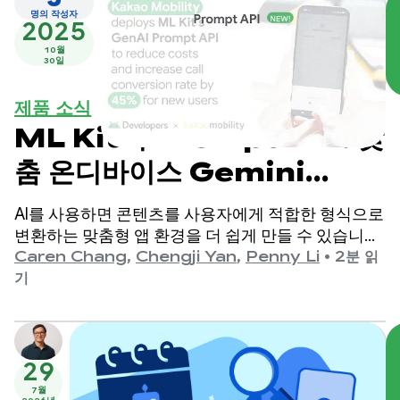
명의 작성자
2025
10월
30일
제품 소식
ML Kit의 Prompt API: 맞
춤 온디바이스 Gemini
Nano 환경 제공
AI를 사용하면 콘텐츠를 사용자에게 적합한 형식으로
변환하는 맞춤형 앱 환경을 더 쉽게 만들 수 있습니다.
이전에 Google은 개발자가 요약 및 이미지 설명과 같
Caren Chang
,
Chengji Yan
,
Penny Li
•
2분 읽
은 특정 사용 사례에 맞게 조정된 ML Kit GenAI API를
기
통해 Gemini Nano와 통합할 수 있도록 지원했습니
다.
29
7월