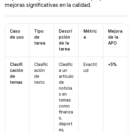
mejoras significativas en la calidad.
Caso
Tipo
Descri
Métric
Mejora
de uso
de
pción
a
de la
tarea
de la
APO
tarea
Clasifi
Clasific
Clasific
Exactit
+5%
cación
ación
a un
ud
de
de
artículo
temas
texto
de
noticia
s en
temas
como
finanza
s,
deport
es,