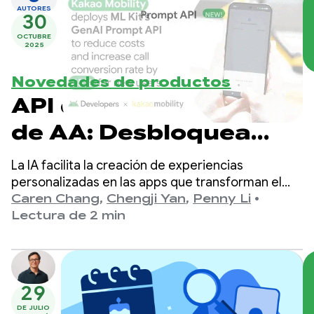
AUTORES
30
OCTUBRE
2025
Novedades de productos
API de Prompt del Kit
de AA: Desbloquea
experiencias
La IA facilita la creación de experiencias
personalizadas de
personalizadas en las apps que transforman el
contenido al formato adecuado para los usuarios.
Caren Chang
,
Chengji Yan
,
Penny Li
•
Gemini Nano
Anteriormente, permitimos que los
Lectura de 2 min
desarrolladores se integraran con Gemini Nano a
integradas en el
través de las APIs de IA generativa de ML Kit
dispositivo
diseñadas para casos de uso específicos, como el
resumen y la descripción de imágenes.
29
DE JULIO