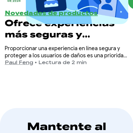
DE 2026
Novedades de productos
Ofrece experiencias
más seguras y
adecuadas para la
Proporcionar una experiencia en línea segura y
edad en Google Play
proteger a los usuarios de daños es una prioridad
principal en Google Play.
Paul Feng
•
Lectura de 2 min
Mantente al