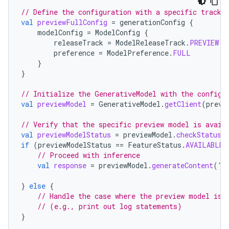
// Define the configuration with a specific track 
val
previewFullConfig
=
generationConfig
{
modelConfig
=
ModelConfig
{
releaseTrack
=
ModelReleaseTrack
.
PREVIEW
preference
=
ModelPreference
.
FULL
}
}
// Initialize the GenerativeModel with the configu
val
previewModel
=
GenerativeModel
.
getClient
(
previ
// Verify that the specific preview model is avail
val
previewModelStatus
=
previewModel
.
checkStatus
(
if
(
previewModelStatus
==
FeatureStatus
.
AVAILABLE
)
// Proceed with inference
val
response
=
previewModel
.
generateContent
(
"I
}
else
{
// Handle the case where the preview model is 
// (e.g., print out log statements)
}