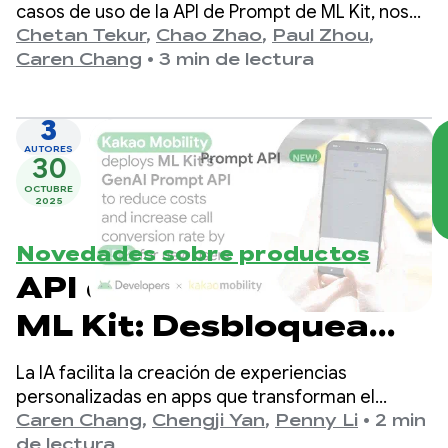
desbloquea ganancias
casos de uso de la API de Prompt de ML Kit, nos
complace anunciar la optimización automática de
Chetan Tekur
,
Chao Zhao
,
Paul Zhou
,
de calidad para la API
instrucciones (APO) que segmenta modelos
Caren Chang
•
3 min de lectura
integrados en el dispositivo en Vertex AI. La
de Prompt de IA
optimización automática de instrucciones es una
generativa de ML Kit
3
herramienta que te ayuda a encontrar
AUTORES
automáticamente la instrucción óptima para tus
30
casos de uso.
OCTUBRE
2025
Novedades sobre productos
API de Prompt de
ML Kit: Desbloquea
experiencias
La IA facilita la creación de experiencias
personalizadas de
personalizadas en apps que transforman el
contenido al formato adecuado para los usuarios.
Caren Chang
,
Chengji Yan
,
Penny Li
•
2 min
Gemini Nano
Anteriormente, permitimos que los
de lectura