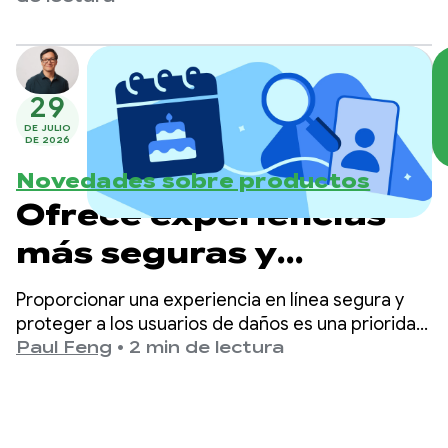
desarrolladores se integraran con Gemini Nano a
integradas en el
través de las APIs de IA generativa de ML Kit
dispositivo
diseñadas para casos de uso específicos, como el
resumen y la descripción de imágenes.
29
DE JULIO
DE 2026
Novedades sobre productos
Ofrece experiencias
más seguras y
adecuadas para la
Proporcionar una experiencia en línea segura y
edad en Google Play
proteger a los usuarios de daños es una prioridad
principal en Google Play.
Paul Feng
•
2 min de lectura