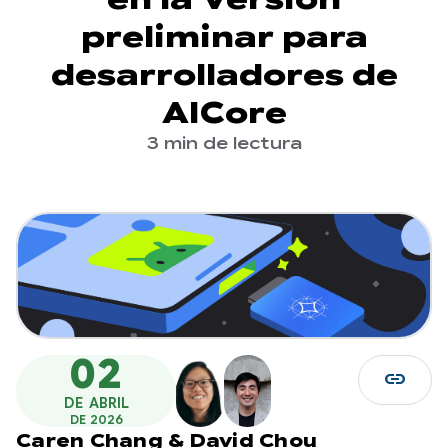
preliminar para
desarrolladores de
AICore
3 min de lectura
02
link
DE ABRIL
DE 2026
Caren Chang
&
David Chou