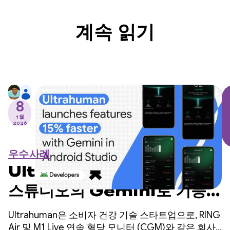
계속 읽기
8
1월
2026
우수사례
Ultrahuman, Android
스튜디오의 Gemini로 기능을
15% 더 빠르게 출시
Ultrahuman은 소비자 건강 기술 스타트업으로, RING
Air 및 M1 Live 연속 혈당 모니터 (CGM)와 같은 회사