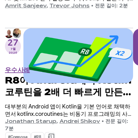
의 웨어러블에서 수집한 생체 인식 데이터를 기반으
Amrit Sanjeev
,
Trevor Johns
•
전문 길이: 2분
로 사용자에게 일일 웰빙 인사이트를 제공합니다.
27
7월
2026
우수사례
R8이 Android에서 Kotlin
코루틴을 2배 더 빠르게 만든
방법
대부분의 Android 앱이 Kotlin을 기본 언어로 채택하
면서 kotlinx.coroutines는 비동기 프로그래밍의 사실
상 표준이 되었습니다. 이 라이브러리는 Kotlin에 네
Jonathan Starup
,
Andrei Shikov
•
전문 길이:
이티브인 동시 흐름을 관리하는 잘 설계되고 구조화
7분
된 방법을 제공합니다.
#Compose
#R8
+1