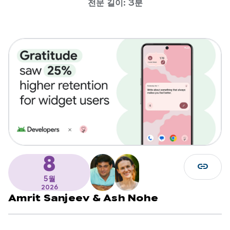
전문 길이: 3분
8
link
5월
2026
Amrit Sanjeev
&
Ash Nohe