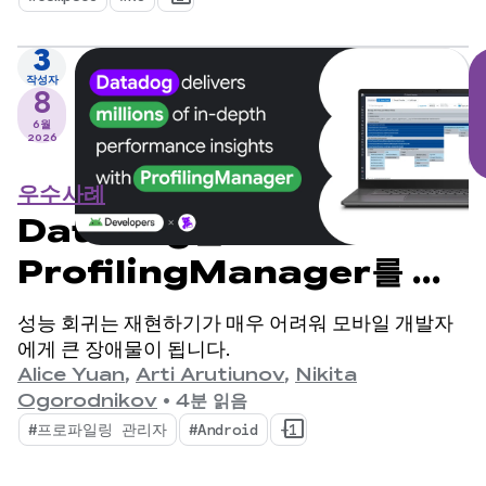
3
작성자
8
6월
2026
우수사례
Datadog는
ProfilingManager를 사
용하여 수백만 개의 심층적인
성능 회귀는 재현하기가 매우 어려워 모바일 개발자
성능 통계를 제공합니다.
에게 큰 장애물이 됩니다.
Alice Yuan
,
Arti Arutiunov
,
Nikita
Ogorodnikov
•
4분 읽음
#프로파일링 관리자
#Android
+1