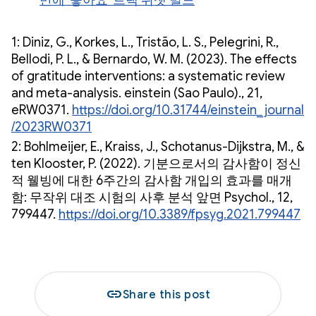
만에 '좋아요' 트랙 위젯 빌드
1: Diniz, G., Korkes, L., Tristão, L. S., Pelegrini, R.,
Bellodi, P. L., & Bernardo, W. M. (2023). The effects
of gratitude interventions: a systematic review
and meta-analysis. einstein (Sao Paulo)., 21,
eRW0371.
https://doi.org/10.31744/einstein_journal
/2023RW0371
2: Bohlmeijer, E., Kraiss, J., Schotanus-Dijkstra, M., &
ten Klooster, P. (2022). 기분으로서의 감사함이 정신
적 웰빙에 대한 6주간의 감사함 개입의 효과를 매개
함: 무작위 대조 시험의 사후 분석 앞면 Psychol., 12,
799447.
https://doi.org/10.3389/fpsyg.2021.799447
link
Share this post