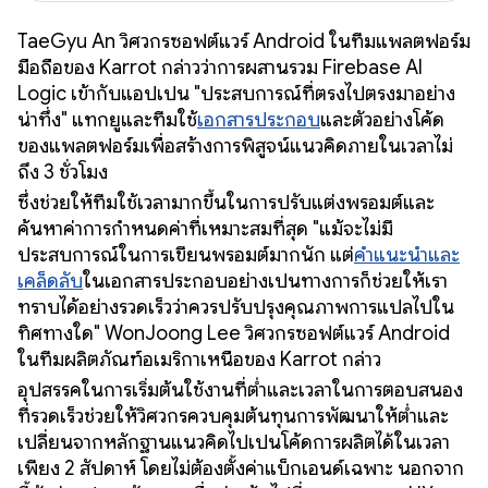
TaeGyu An วิศวกรซอฟต์แวร์ Android ในทีมแพลตฟอร์ม
มือถือของ Karrot กล่าวว่าการผสานรวม Firebase AI
Logic เข้ากับแอปเป็น "ประสบการณ์ที่ตรงไปตรงมาอย่าง
น่าทึ่ง" แทกยูและทีมใช้
เอกสารประกอบ
และตัวอย่างโค้ด
ของแพลตฟอร์มเพื่อสร้างการพิสูจน์แนวคิดภายในเวลาไม่
ถึง 3 ชั่วโมง
ซึ่งช่วยให้ทีมใช้เวลามากขึ้นในการปรับแต่งพรอมต์และ
ค้นหาค่าการกำหนดค่าที่เหมาะสมที่สุด "แม้จะไม่มี
ประสบการณ์ในการเขียนพรอมต์มากนัก แต่
คำแนะนำและ
เคล็ดลับ
ในเอกสารประกอบอย่างเป็นทางการก็ช่วยให้เรา
ทราบได้อย่างรวดเร็วว่าควรปรับปรุงคุณภาพการแปลไปใน
ทิศทางใด" WonJoong Lee วิศวกรซอฟต์แวร์ Android
ในทีมผลิตภัณฑ์อเมริกาเหนือของ Karrot กล่าว
อุปสรรคในการเริ่มต้นใช้งานที่ต่ำและเวลาในการตอบสนอง
ที่รวดเร็วช่วยให้วิศวกรควบคุมต้นทุนการพัฒนาให้ต่ำและ
เปลี่ยนจากหลักฐานแนวคิดไปเป็นโค้ดการผลิตได้ในเวลา
เพียง 2 สัปดาห์ โดยไม่ต้องตั้งค่าแบ็กเอนด์เฉพาะ นอกจาก