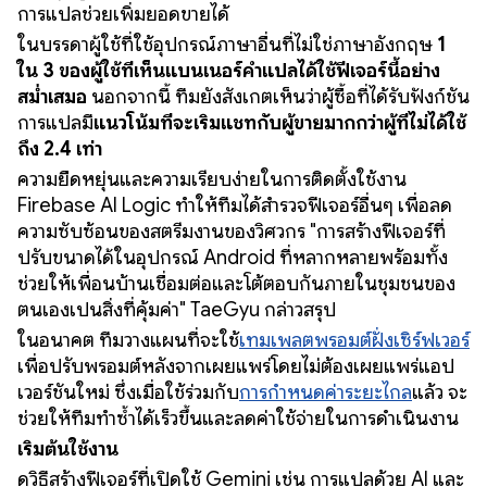
การแปลช่วยเพิ่มยอดขายได้
ในบรรดาผู้ใช้ที่ใช้อุปกรณ์ภาษาอื่นที่ไม่ใช่ภาษาอังกฤษ
1
ใน 3 ของผู้ใช้ที่เห็นแบนเนอร์คำแปลได้ใช้ฟีเจอร์นี้อย่าง
สม่ำเสมอ
นอกจากนี้ ทีมยังสังเกตเห็นว่าผู้ซื้อที่ได้รับฟังก์ชัน
การแปลมี
แนวโน้มที่จะเริ่มแชทกับผู้ขายมากกว่าผู้ที่ไม่ได้ใช้
ถึง 2.4 เท่า
ความยืดหยุ่นและความเรียบง่ายในการติดตั้งใช้งาน
Firebase AI Logic ทำให้ทีมได้สำรวจฟีเจอร์อื่นๆ เพื่อลด
ความซับซ้อนของสตรีมงานของวิศวกร "การสร้างฟีเจอร์ที่
ปรับขนาดได้ในอุปกรณ์ Android ที่หลากหลายพร้อมทั้ง
ช่วยให้เพื่อนบ้านเชื่อมต่อและโต้ตอบกันภายในชุมชนของ
ตนเองเป็นสิ่งที่คุ้มค่า" TaeGyu กล่าวสรุป
ในอนาคต ทีมวางแผนที่จะใช้
เทมเพลตพรอมต์ฝั่งเซิร์ฟเวอร์
เพื่อปรับพรอมต์หลังจากเผยแพร่โดยไม่ต้องเผยแพร่แอป
เวอร์ชันใหม่ ซึ่งเมื่อใช้ร่วมกับ
การกำหนดค่าระยะไกล
แล้ว จะ
ช่วยให้ทีมทำซ้ำได้เร็วขึ้นและลดค่าใช้จ่ายในการดำเนินงาน
เริ่มต้นใช้งาน
ดูวิธีสร้างฟีเจอร์ที่เปิดใช้ Gemini เช่น การแปลด้วย AI และ