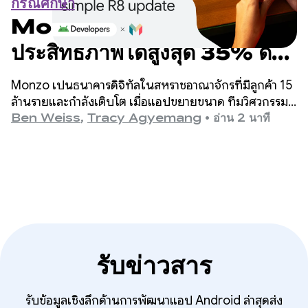
กรณีศึกษา
Monzo เพิ่มเมตริก
ประสิทธิภาพได้สูงสุด 35% ด้วย
การอัปเดต R8 แบบง่ายๆ
Monzo เป็นธนาคารดิจิทัลในสหราชอาณาจักรที่มีลูกค้า 15
ล้านรายและกำลังเติบโต เมื่อแอปขยายขนาด ทีมวิศวกรรม
พบว่าเวลาเริ่มต้นของแอปเป็นส่วนสำคัญที่ควรปรับปรุง แต่
Ben Weiss
,
Tracy Agyemang
•
อ่าน 2 นาที
กังวลว่าการปรับปรุงนี้จะต้องมีการเปลี่ยนแปลงที่สำคัญใน
โค้ดเบส
รับข่าวสาร
รับข้อมูลเชิงลึกด้านการพัฒนาแอป Android ล่าสุดส่ง