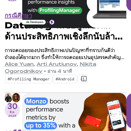
2026
กรณีศึกษา
Datadog ให้ข้อมูลเชิงลึก
ด้านประสิทธิภาพเชิงลึกนับล้าน
รายการด้วย
การถดถอยของประสิทธิภาพเป็นปัญหาที่ทราบกันดีว่า
ProfilingManager
จำลองได้ยากมาก ซึ่งทำให้การถดถอยเป็นอุปสรรคสำคัญ
สำหรับนักพัฒนาแอปบนอุปกรณ์เคลื่อนที่
Alice Yuan
,
Arti Arutiunov
,
Nikita
Ogorodnikov
•
อ่าน 4 นาที
#Profiling Manager
#Android
+1
30
มี.ค.
2026