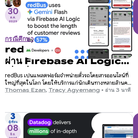
30
ต.ค.
2025
กรณีศึกษา
redBus ใช้ Gemini Flash
ผ่าน Firebase AI Logic
เพื่อเพิ่มความยาวของรีวิวจาก
redBus เป็นแพลตฟอร์มจำหน่ายตั๋วรถโดยสารออนไลน์ที่
ลูกค้าได้ 57%
ใหญ่ที่สุดในโลก โดยให้บริการแก่นักเดินทางหลายล้านคน
ทั่วอินเดีย เอเชียตะวันออกเฉียงใต้ และลาตินอเมริกา
Thomas Ezan
,
Tracy Agyemang
•
อ่าน 3 นาที
3
ผู้เขียน
08
มิ.ย.