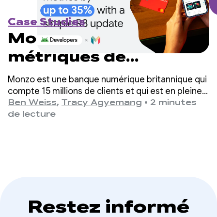
Case Studies
Monzo améliore ses
métriques de
performances jusqu'à
Monzo est une banque numérique britannique qui
35% grâce à une
compte 15 millions de clients et qui est en pleine
croissance. À mesure que l'application évoluait,
Ben Weiss
,
Tracy Agyemang
•
2 minutes
simple mise à jour R8
l'équipe d'ingénierie a identifié le temps de
de lecture
démarrage de l'application comme un domaine
essentiel à améliorer, mais craignait que cela ne
nécessite des modifications importantes de sa
base de code.
Restez informé