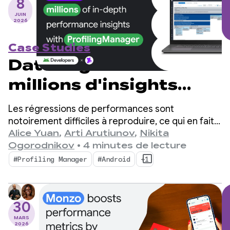
8
JUIN
2026
Case Studies
Datadog fournit des
millions d'insights
détaillés sur les
Les régressions de performances sont
performances avec
notoirement difficiles à reproduire, ce qui en fait
un goulot d'étranglement majeur pour les
Alice Yuan
,
Arti Arutiunov
,
Nikita
ProfilingManager
développeurs mobiles.
Ogorodnikov
•
4 minutes de lecture
#Profiling Manager
#Android
+1
30
MARS
2026