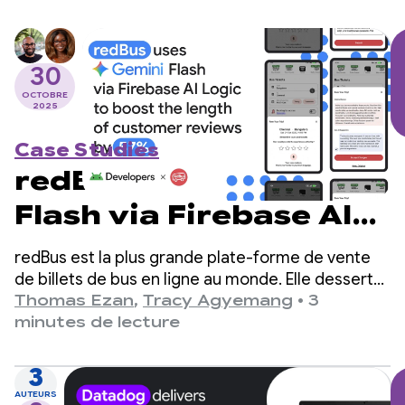
30
OCTOBRE
2025
Case Studies
redBus utilise Gemini
Flash via Firebase AI
Logic pour augmenter
redBus est la plus grande plate-forme de vente
la longueur des avis
de billets de bus en ligne au monde. Elle dessert
des millions de voyageurs en Inde, en Asie du Sud-
Thomas Ezan
,
Tracy Agyemang
•
3
clients de 57 %
Est et en Amérique latine.
minutes de lecture
3
AUTEURS