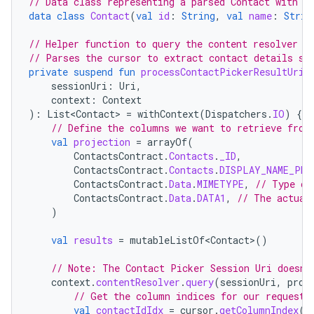
// Data class representing a parsed Contact with s
data
class
Contact
(
val
id
:
String
,
val
name
:
Strin
// Helper function to query the content resolver w
// Parses the cursor to extract contact details su
private
suspend
fun
processContactPickerResultUri
(
sessionUri
:
Uri
,
context
:
Context
):
List<Contact>
=
withContext
(
Dispatchers
.
IO
)
{
// Define the columns we want to retrieve from
val
projection
=
arrayOf
(
ContactsContract
.
Contacts
.
_ID
,
ContactsContract
.
Contacts
.
DISPLAY_NAME_PRI
ContactsContract
.
Data
.
MIMETYPE
,
// Type of
ContactsContract
.
Data
.
DATA1
,
// The actual
)
val
results
=
mutableListOf<Contact>
()
// Note: The Contact Picker Session Uri doesn'
context
.
contentResolver
.
query
(
sessionUri
,
proj
// Get the column indices for our requeste
val
contactIdIdx
=
cursor
.
getColumnIndex
(
C