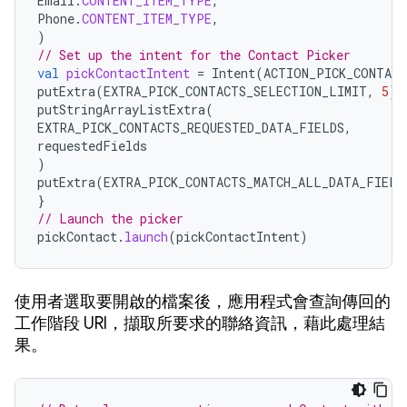
Email
.
CONTENT_ITEM_TYPE
,
Phone
.
CONTENT_ITEM_TYPE
,
)
// Set up the intent for the Contact Picker
val
pickContactIntent
=
Intent
(
ACTION_PICK_CONTACT
putExtra
(
EXTRA_PICK_CONTACTS_SELECTION_LIMIT
,
5
)
putStringArrayListExtra
(
EXTRA_PICK_CONTACTS_REQUESTED_DATA_FIELDS
,
requestedFields
)
putExtra
(
EXTRA_PICK_CONTACTS_MATCH_ALL_DATA_FIELD
}
// Launch the picker
pickContact
.
launch
(
pickContactIntent
)
使用者選取要開啟的檔案後，應用程式會查詢傳回的
工作階段 URI，擷取所要求的聯絡資訊，藉此處理結
果。