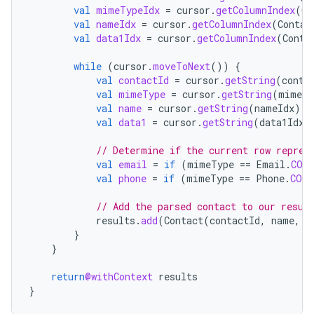
val
mimeTypeIdx
=
cursor
.
getColumnIndex
(
Co
val
nameIdx
=
cursor
.
getColumnIndex
(
Contac
val
data1Idx
=
cursor
.
getColumnIndex
(
Conta
while
(
cursor
.
moveToNext
())
{
val
contactId
=
cursor
.
getString
(
conta
val
mimeType
=
cursor
.
getString
(
mimeTy
val
name
=
cursor
.
getString
(
nameIdx
)
?
val
data1
=
cursor
.
getString
(
data1Idx
)
// Determine if the current row repres
val
email
=
if
(
mimeType
==
Email
.
CON
val
phone
=
if
(
mimeType
==
Phone
.
CONT
// Add the parsed contact to our resul
results
.
add
(
Contact
(
contactId
,
name
,
e
}
}
return
@withContext
results
}