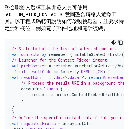
整合聯絡人選擇工具開發人員可使用
ACTION_PICK_CONTACTS
意圖整合聯絡人選擇工
具。以下程式碼範例說明如何啟動挑選器，並要求特
定資料欄位，例如電子郵件地址和電話號碼。
// State to hold the list of selected contacts
var
contacts
by
remember
{
mutableStateOf<List>
(
em
// Launcher for the Contact Picker intent
val
pickContact
=
rememberLauncherForActivityResul
if
(
it
.
resultCode
==
Activity
.
RESULT_OK
)
{
val
resultUri
=
it
.
data
?.
data
?:
return
@rememberLa
// Process the result URI in a background thre
coroutine
.
launch
{
contacts
=
processContactPickerResultUri
(
r
}
}
}
// Define the specific contact data fields you nee
val
requestedFields
=
arrayListOf
(