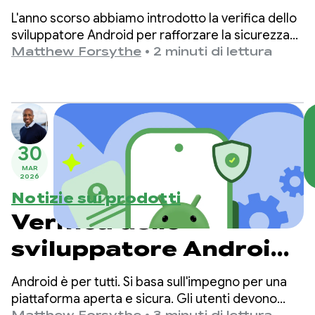
creare insieme un
L'anno scorso abbiamo introdotto la verifica dello
ecosistema più sicuro
sviluppatore Android per rafforzare la sicurezza
dell'ecosistema e impedire agli utenti
Matthew Forsythe
•
2 minuti di lettura
malintenzionati di nascondersi dietro l'anonimato
per rilasciare app dannose.
30
MAR
2026
Notizie sui prodotti
Verifica dello
sviluppatore Android:
implementazione per
Android è per tutti. Si basa sull'impegno per una
tutti gli sviluppatori
piattaforma aperta e sicura. Gli utenti devono