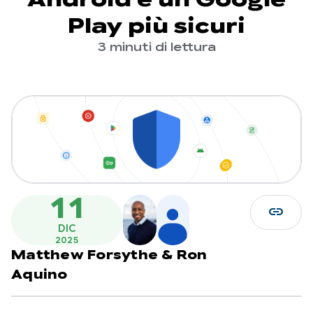
Play più sicuri
3 minuti di lettura
11
link
DIC
2025
Matthew Forsythe
&
Ron
Aquino