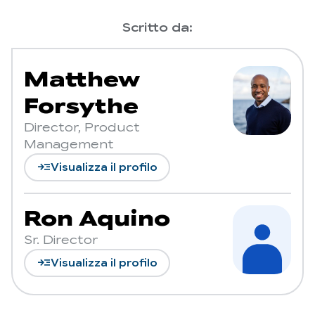
Scritto da:
Matthew
Forsythe
Director, Product
Management
read_more
Visualizza il profilo
Ron Aquino
Sr. Director
read_more
Visualizza il profilo