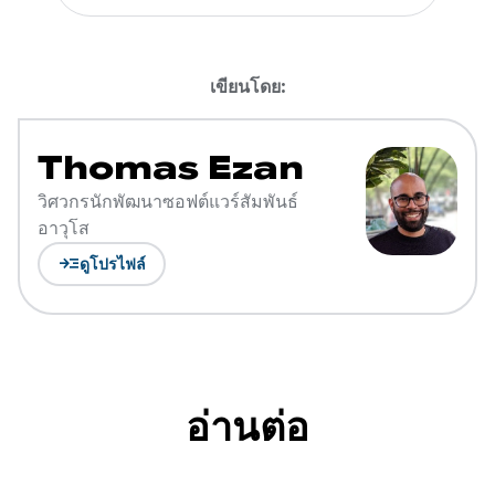
เขียนโดย:
Thomas Ezan
วิศวกรนักพัฒนาซอฟต์แวร์สัมพันธ์
อาวุโส
read_more
ดูโปรไฟล์
อ่านต่อ