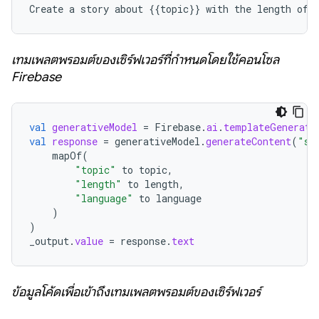
Create
a
story
about
{{
topic
}}
with
the
length
of
เทมเพลตพรอมต์ของเซิร์ฟเวอร์ที่กำหนดโดยใช้คอนโซล
Firebase
val
generativeModel
=
Firebase
.
ai
.
templateGenerati
val
response
=
generativeModel
.
generateContent
(
"st
mapOf
(
"topic"
to
topic
,
"length"
to
length
,
"language"
to
language
)
)
_output
.
value
=
response
.
text
ข้อมูลโค้ดเพื่อเข้าถึงเทมเพลตพรอมต์ของเซิร์ฟเวอร์