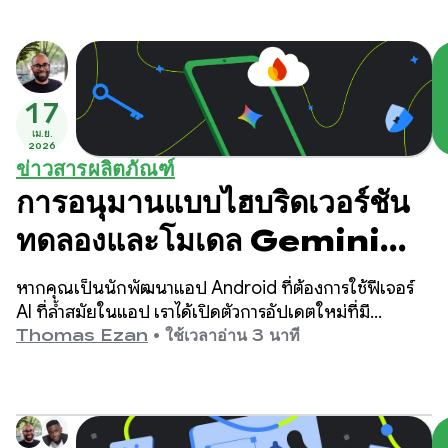
17
เม.ย.
2026
ข่าวสารผลิตภัณฑ์
การอนุมานแบบไฮบริดเวอร์ชัน
ทดลองและโมเดล Gemini
ใหม่สำหรับ Android
หากคุณเป็นนักพัฒนาแอป Android ที่ต้องการใช้ฟีเจอร์
AI ที่ล้ำสมัยในแอป เราได้เปิดตัวการอัปเดตใหม่ที่มี
ประสิทธิภาพเมื่อเร็วๆ นี้
Thomas Ezan
•
ใช้เวลาอ่าน 3 นาที