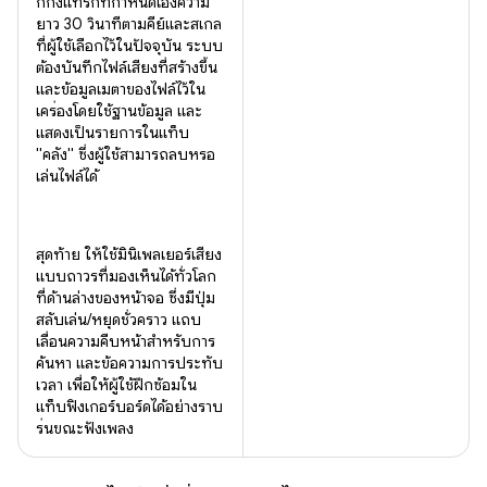
กกิ้งแทร็กที่กำหนดเองความ
ยาว 30 วินาทีตามคีย์และสเกล
ที่ผู้ใช้เลือกไว้ในปัจจุบัน ระบบ
ต้องบันทึกไฟล์เสียงที่สร้างขึ้น
และข้อมูลเมตาของไฟล์ไว้ใน
เครื่องโดยใช้ฐานข้อมูล และ
แสดงเป็นรายการในแท็บ
"คลัง" ซึ่งผู้ใช้สามารถลบหรือ
เล่นไฟล์ได้
สุดท้าย ให้ใช้มินิเพลเยอร์เสียง
แบบถาวรที่มองเห็นได้ทั่วโลก
ที่ด้านล่างของหน้าจอ ซึ่งมีปุ่ม
สลับเล่น/หยุดชั่วคราว แถบ
เลื่อนความคืบหน้าสำหรับการ
ค้นหา และข้อความการประทับ
เวลา เพื่อให้ผู้ใช้ฝึกซ้อมใน
แท็บฟิงเกอร์บอร์ดได้อย่างราบ
รื่นขณะฟังเพลง