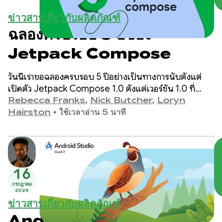
ข่าวสารเกี่ยวกับผลิตภัณฑ์
ฉลองครบรอบ 5 ปีของ
Jetpack Compose
วันนี้เราขอฉลองครบรอบ 5 ปีอย่างเป็นทางการนับตั้งแต่
เปิดตัว Jetpack Compose 1.0 ตั้งแต่เวอร์ชัน 1.0 ที่
ประกาศเมื่อวันที่ 28 กรกฎาคม 2021 ไปจนถึงเวอร์ชันล่าสุด
Rebecca Franks
,
Nick Butcher
,
Loryn
1.11 เราได้เห็น API พัฒนาไปอย่างมากในช่วงหลายปีที่ผ่าน
Hairston
•
ใช้เวลาอ่าน 5 นาที
มา และเราขอใช้โอกาสนี้ในการเฉลิมฉลอง
16
กรกฎาคม
2026
ข่าวสารเกี่ยวกับผลิตภัณฑ์
Android Studio Quail 2