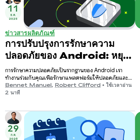
11
ธ.ค.
2025
ข่าวสารผลิตภัณฑ์
การปรับปรุงการรักษาความ
ปลอดภัยของ Android: หยุ
ดมัลแวร์ไม่ให้สอดแนมข้อมูล
การรักษาความปลอดภัยเป็นรากฐานของ Android เรา
แอปของคุณ
ทำงานร่วมกับคุณเพื่อรักษาแพลตฟอร์มให้ปลอดภัยและ
ปกป้องข้อมูลผู้ใช้ด้วยการนำเสนอเครื่องมือและฟีเจอร์การ
Bennet Manuel
,
Robert Clifford
•
ใช้เวลาอ่าน
รักษาความปลอดภัยที่มีประสิทธิภาพ เช่น Credential
2 นาที
Manager และ FLAG_SECURE
29
ก.ค.
2026