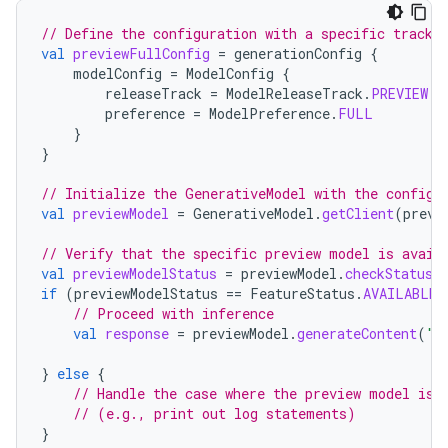
// Define the configuration with a specific track 
val
previewFullConfig
=
generationConfig
{
modelConfig
=
ModelConfig
{
releaseTrack
=
ModelReleaseTrack
.
PREVIEW
preference
=
ModelPreference
.
FULL
}
}
// Initialize the GenerativeModel with the configu
val
previewModel
=
GenerativeModel
.
getClient
(
previ
// Verify that the specific preview model is avail
val
previewModelStatus
=
previewModel
.
checkStatus
(
if
(
previewModelStatus
==
FeatureStatus
.
AVAILABLE
)
// Proceed with inference
val
response
=
previewModel
.
generateContent
(
"I
}
else
{
// Handle the case where the preview model is 
// (e.g., print out log statements)
}