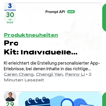
anzukündigen. Die automatische Prompt-
3
Optimierung ist ein Tool, mit dem Sie automatisch
AUTOREN
den optimalen Prompt für Ihre Anwendungsfälle
30
finden.
10
2025
Produktneuheiten
Prompt API von ML
Kit: Individuelle
Gemini Nano-
KI erleichtert die Erstellung personalisierter App-
Erlebnisse auf dem
Erlebnisse, bei denen Inhalte in das richtige
Format für Nutzer umgewandelt werden. Wir
Caren Chang
,
Chengji Yan
,
Penny Li
•
2
Gerät
haben Entwicklern bereits die Möglichkeit
Minuten Lesezeit
gegeben, Gemini Nano über ML Kit GenAI APIs
einzubinden, die auf bestimmte Anwendungsfälle
wie Zusammenfassungen und
Bildbeschreibungen zugeschnitten sind.
29