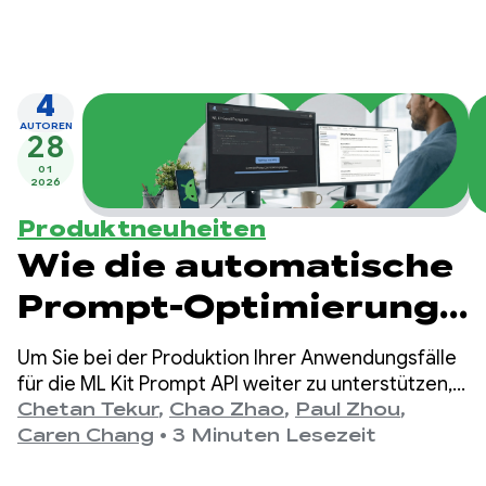
4
AUTOREN
28
01
2026
Produktneuheiten
Wie die automatische
Prompt-Optimierung
die Qualität der GenAI
Um Sie bei der Produktion Ihrer Anwendungsfälle
Prompt API von ML Kit
für die ML Kit Prompt API weiter zu unterstützen,
freuen wir uns, die automatische Prompt-
Chetan Tekur
,
Chao Zhao
,
Paul Zhou
,
verbessert
Optimierung (Automated Prompt Optimization,
Caren Chang
•
3 Minuten Lesezeit
APO) für On-Device-Modelle in Vertex AI