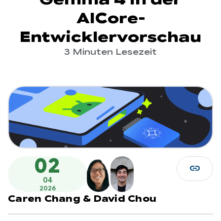
AICore-
Entwicklervorschau
3 Minuten Lesezeit
02
link
04
2026
Caren Chang
&
David Chou