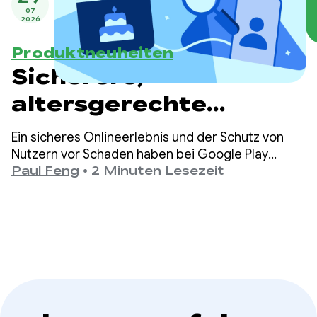
07
2026
Produktneuheiten
Sicherere,
altersgerechte
Erlebnisse bei Google
Ein sicheres Onlineerlebnis und der Schutz von
Play
Nutzern vor Schaden haben bei Google Play
höchste Priorität.
Paul Feng
•
2 Minuten Lesezeit