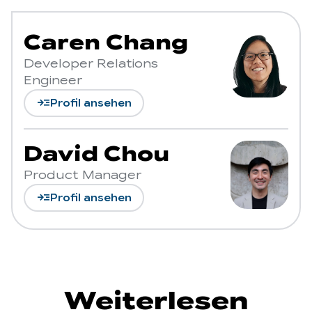
Caren Chang
Developer Relations
Engineer
read_more
Profil ansehen
David Chou
Product Manager
read_more
Profil ansehen
Weiterlesen