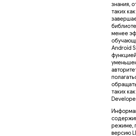
знания, 
таких ка
завершае
библиоте
менее эф
обучающи
Android 
функцией
уменьшен
авторите
полагать
обращать
таких ка
Developer
Информаци
содержим
режиме, 
версию L