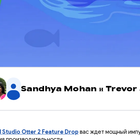
Sandhya Mohan
и
Trevor
 Studio Otter 2 Feature Drop
вас ждет мощный импу
я производительности.