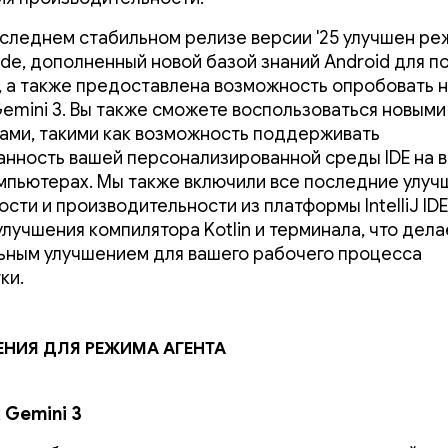
оследнем стабильном релизе версии '25 улучшен ре
de, дополненный новой базой знаний Android для 
, а также предоставлена ​​возможность опробовать 
emini 3. Вы также сможете воспользоваться новыми
ами, такими как возможность поддерживать
анность вашей персонализированной среды IDE на 
мпьютерах. Мы также включили все последние улуч
сти и производительности из платформы IntelliJ IDE
улучшения компилятора Kotlin и терминала, что дела
ьным улучшением для вашего рабочего процесса
ки.
ния для режима агента
 Gemini 3