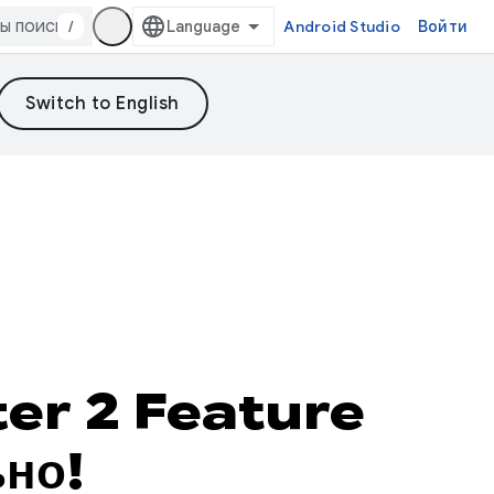
/
Android Studio
Войти
ter 2 Feature
ьно!