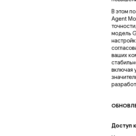
В этом п
Agent Mo
точности
модель G
настройк
согласов
ваших ко
стабильно
включая 
значител
разработ
Обновле
Доступ к