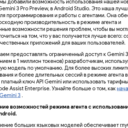
мы добавили возможность использования нашей н
emini 3 Pro Preview, в Android Studio. Это наша луч
ля программирования и работы с агентами. Она об
осходную производительность в режиме агента и
ные возможности решения проблем, чтобы вы могл
очиться на том, что у вас получается лучше всего: 
чественных приложений для ваших пользователей.
аем предоставлять ограниченный доступ к Gemini 3
нием в 1 миллион токенов) разработчикам, исполь
ую модель по умолчанию. Для более высоких лимит
вания и более длительных сессий в режиме агента 
 платный ключ API Gemini или использовать тарифн
de Assist Enterprise. Узнайте больше о том, как
нача
Gemini 3
.
ние возможностей режима агента с использован
ndroid.
чение больших языковых моделей обеспечивает гл