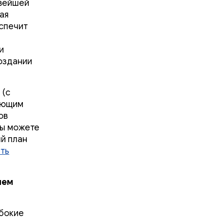
овейшей
шая
еспечит
и
создании
 (с
зующим
ов
вы можете
ый план
ть
ием
убокие