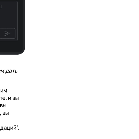
м дать
жим
е, и вы
 вы
, вы
даций".