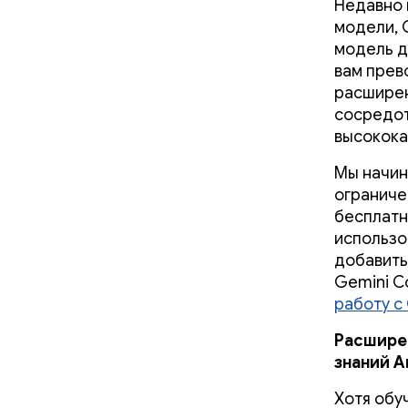
Недавно 
модели, G
модель д
вам прев
расширен
сосредот
высокока
Мы начин
ограниче
бесплатн
использо
добавить
Gemini Co
работу с 
Расшире
знаний A
Хотя обу