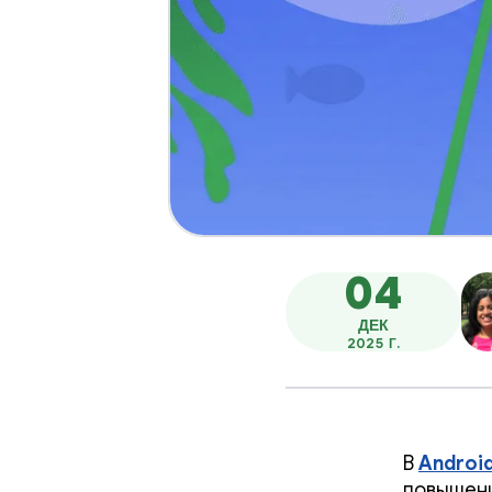
04
ДЕК
2025 Г.
В
Android
повышени