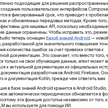
отлично подходящие для решения распространенных
к создание пользовательских интерфейсов Compose
тся в фиксированный срок, что приводит к пробелам
ках и обновленных передовых методах. Кроме того,
фективны для нишевых API, поскольку необходимые
е данные ограничены. Чтобы исправить это, режим 
Studio теперь оснащен
базой знаний Android
— ново
, разработанной для значительного повышения точн
ия количества ошибок за счет привязки ответов к
тной документации. Это означает, что вместо того, 
ся только на свои обучающие данные, агент может а
ся к актуальной документации из официальных исто
к документация разработчиков Android, Firebase, Go
s и документация Kotlin, прежде чем ответить вам.
я в базе знаний Android хранится в Android Studio,
ое автоматически периодически обновляется в ф
поэтому эта функция доступна независимо от того, 
LM вы используете для помощи ИИ.