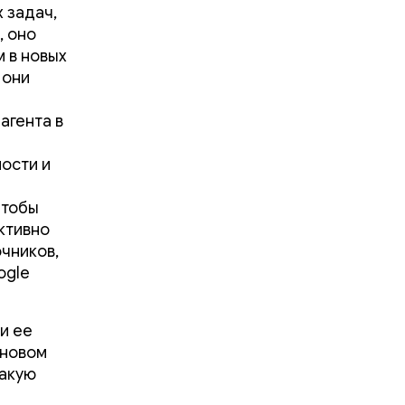
 задач,
, оно
 в новых
 они
агента в
й
ости и
чтобы
ктивно
чников,
ogle
 и ее
оновом
какую