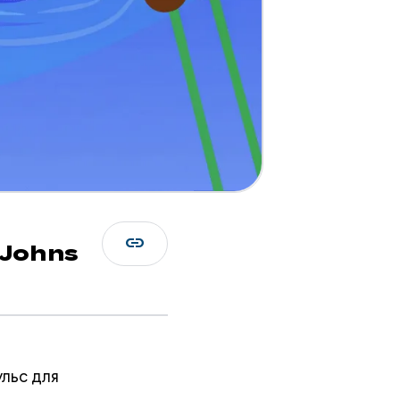
link
 Johns
льс для