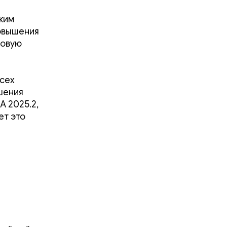
жим
повышения
новую
всех
шения
A 2025.2,
ет это