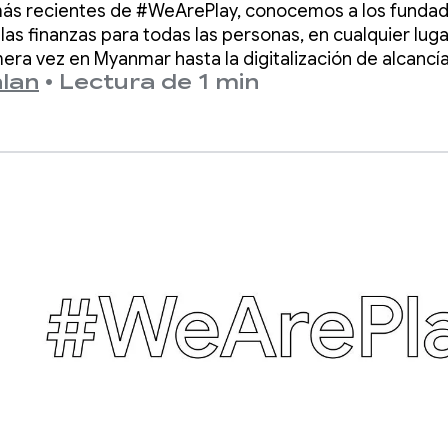
 más recientes de #WeArePlay, conocemos a los funda
as para todos, en
 las finanzas para todas las personas, en cualquier lug
ra vez en Myanmar hasta la digitalización de alcancí
lan
•
Lectura de 1 min
, estos fundadores están derribando las barreras finan
ier lugar