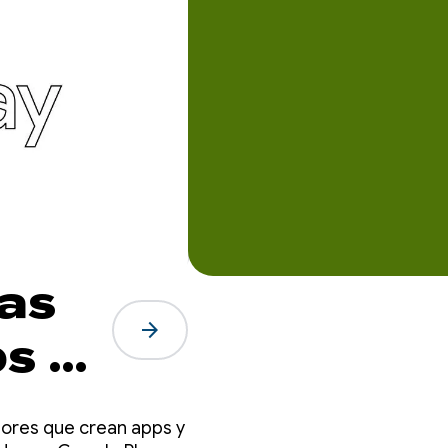
as
arrow_forward
s y
dores que crean apps y