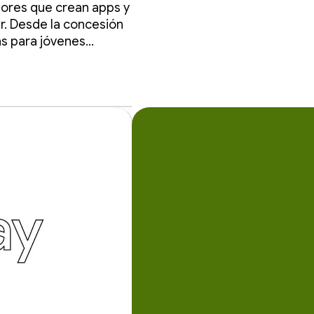
dores que crean apps y
ar. Desde la concesión
as para jóvenes
cieras tradicionales.