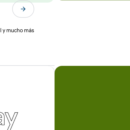
arrow_forward
al y mucho más