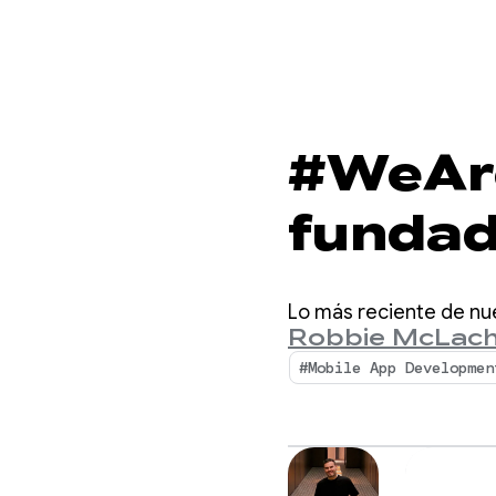
#WeAre
fundad
concie
Lo más reciente de nu
cáncer
Robbie McLach
#Mobile App Developmen
y acces