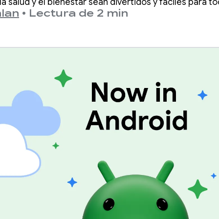
a salud y el bienestar sean divertidos y fáciles para t
lan
•
Lectura de 2 min