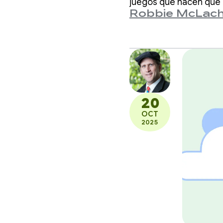
salud
juegos que hacen que l
Robbie McLach
20
OCT
2025