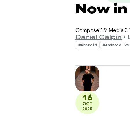
Now in
Compose 1.9, Media 3 
Daniel Galpin
•
#Android
#Android St
16
OCT
2025