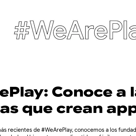
Play: Conoce a l
as que crean app
 para mejorar tu
 más recientes de #WeArePlay, conocemos a los funda