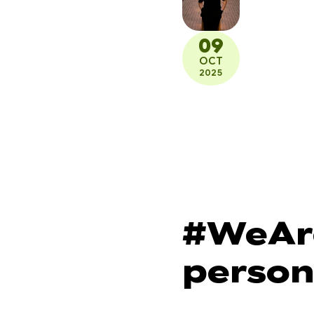
09
OCT
2025
#WeAre
person
juegos 