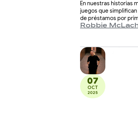
En nuestras historias
finanz
juegos que simplifican
de préstamos por prime
Robbie McLach
ahorradores en Nigeria
cualqu
07
OCT
2025