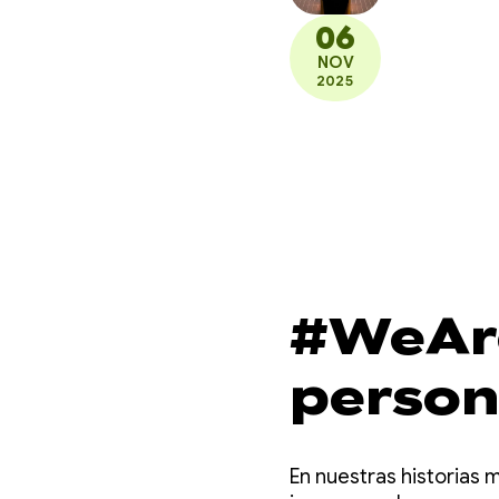
06
NOV
2025
#WeAre
person
juegos
En nuestras historias