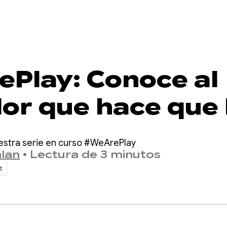
Play: Conoce al
or que hace que 
ntización sobre e
estra serie en curso #WeArePlay
 de mama sea si
lan
•
Lectura de 3 minutos
t
ible