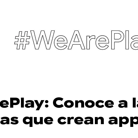
Play: Conoce a l
as que crean app
que simplifican l