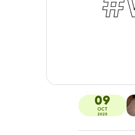
09
OCT
2025