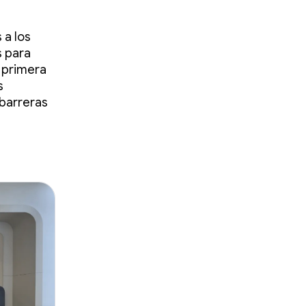
 a los
s para
 primera
s
 barreras