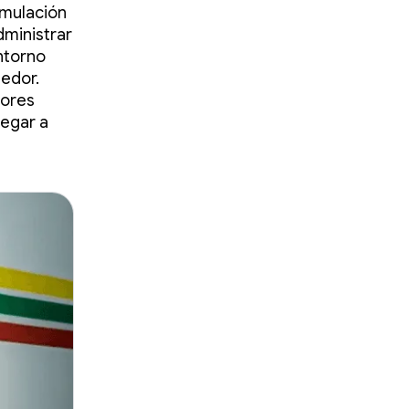
imulación
dministrar
ntorno
dedor.
dores
legar a