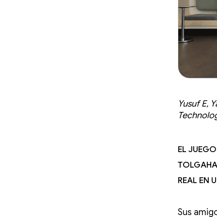
Yusuf E, 
Technolog
El juego
Tolgahan
real en 
Sus amigo