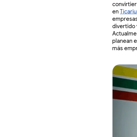
convirtie
en
Ticari
empresas,
divertido
Actualmen
planean ex
más empr