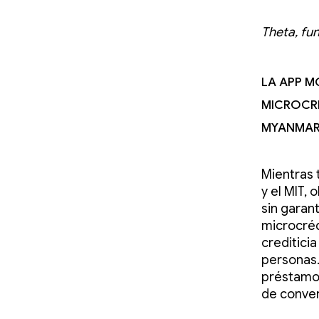
Theta, f
La app M
microcré
Myanmar
Mientras 
y el MIT,
sin garan
microcréd
creditici
personas.
préstamos
de conver