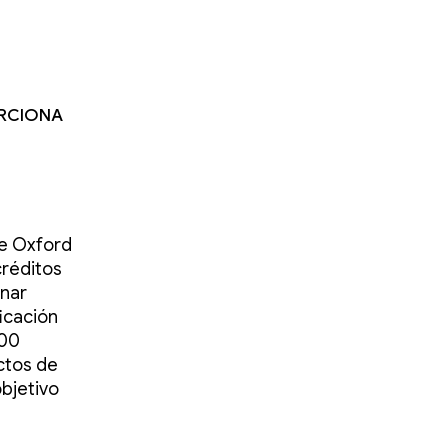
orciona
de Oxford
créditos
nar
icación
000
ctos de
bjetivo