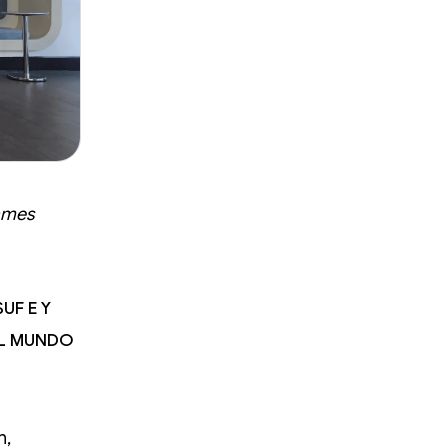
ames
uf E y
el mundo
n,