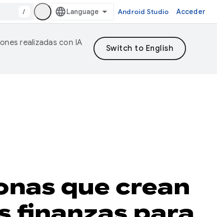
/
Android Studio
Acceder
iones realizadas con IA
onas que crean
as finanzas para