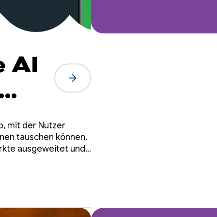
 AI
arrow_forward
, mit der Nutzer
ihnen tauschen können.
Märkte ausgeweitet und
als
t