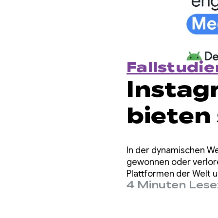
Fallstudie
Instag
bieten
Wieder
In der dynamischen We
die Nu
gewonnen oder verlor
Plattformen der Welt 
4 Minuten Lese
Media