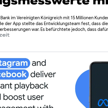
ngsmesswerte mi
einfachen R8-Up
e Bank im Vereinigten Königreich mit 15 Millionen Kund
 zu 35%
 der App stellte das Entwicklungsteam fest, dass die 
 Verbesserungen war. Es befürchtete jedoch, dass dafü
zeit
ebasis erforderlich wären.