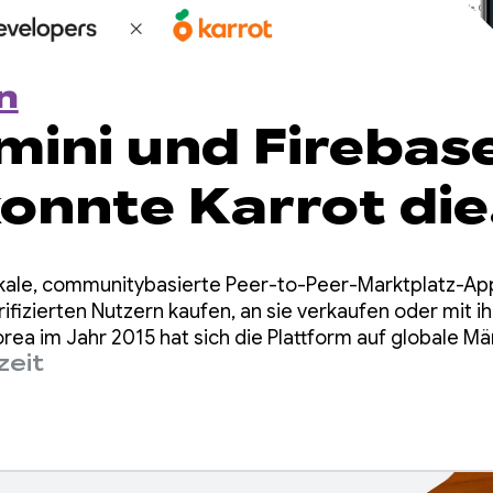
n
mini und Firebase
konnte Karrot die
e mit einer
lokale, communitybasierte Peer-to-Peer-Marktplatz-App
tzungsfunktion
rifizierten Nutzern kaufen, an sie verkaufen oder mit 
orea im Jahr 2015 hat sich die Plattform auf globale 
zeit
strierte Nutzer gewonnen.
n, die in weniger 
ochen entwickel