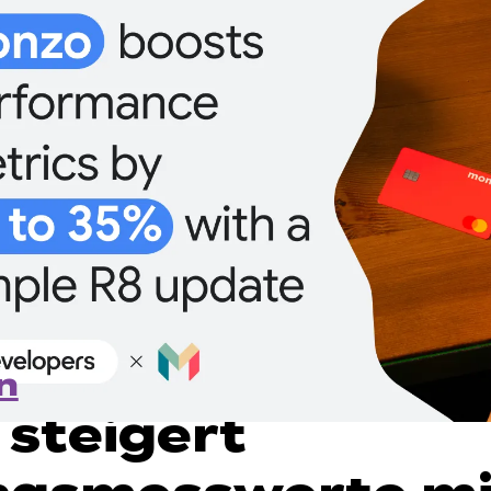
n
steigert