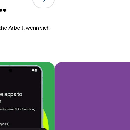
m
che Arbeit, wenn sich