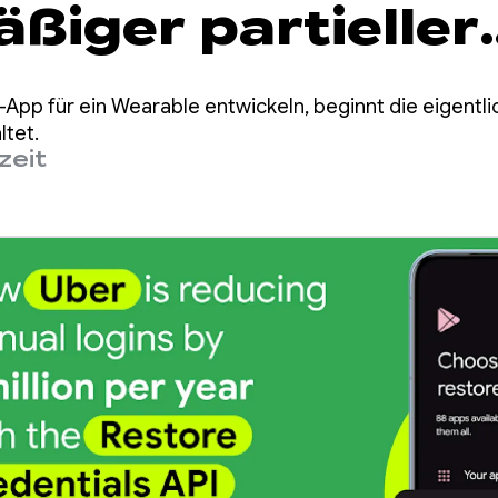
ßiger partieller
ck-Sitzungen u
App für ein Wearable entwickeln, beginnt die eigentli
0 % reduziert
ltet.
zeit