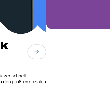
ok
arrow_forward
rn
utzer schnell
it
 den größten sozialen
.
r