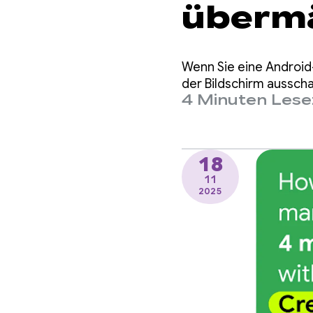
übermä
Wakelo
Wenn Sie eine Android-
über 9
der Bildschirm ausscha
4 Minuten Lese
18
11
2025