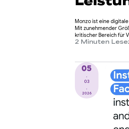
Leistu
einem 
Monzo ist eine digital
um bis
Mit zunehmender Größe
kritischer Bereich für
2 Minuten Lese
Änderungen an der Cod
05
.
03
.
2026