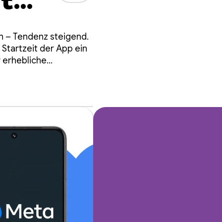
t
date
en – Tendenz steigend.
Startzeit der App ein
r erhebliche