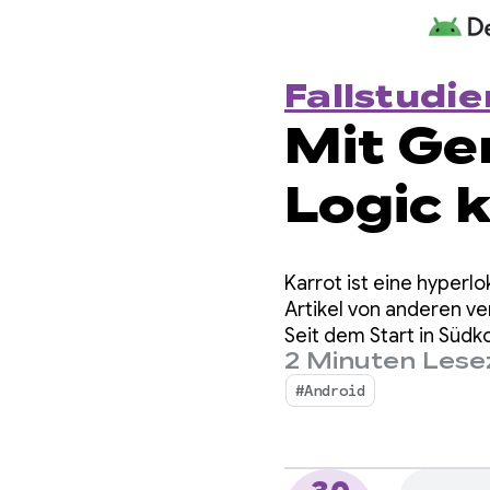
Fallstudie
Mit Ge
Logic 
Umsätz
Karrot ist eine hyper
Überse
Artikel von anderen ve
Seit dem Start in Südk
2 Minuten Lese
über 43 Millionen regi
steiger
#Android
zwei W