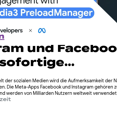
n
ram und Facebo
 sofortige
gabe und steige
lt der sozialen Medien wird die Aufmerksamkeit der N
tzerinteraktion m
en. Die Meta-Apps Facebook und Instagram gehören zu
und werden von Milliarden Nutzern weltweit verwendet
zeit
3 PreloadManage