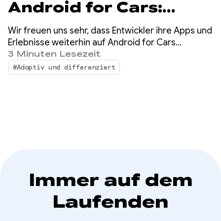
Android for Cars:
Plattformen
Wir freuen uns sehr, dass Entwickler ihre Apps und
zusammenführen und
Erlebnisse weiterhin auf Android for Cars
anbieten. Im vergangenen Jahr haben wir ein
3 Minuten Lesezeit
Premium-Erlebnisse
starkes Wachstum und eine hohe Dynamik im
#Adaptiv und differenziert
App-Ökosystem auf Android Auto und in Autos
ermöglichen
mit integriertem Google beobachtet.
Immer auf dem
Laufenden