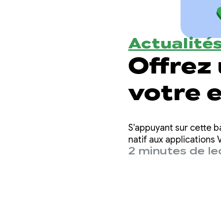
Actualité
Offrez 
votre 
d'appli
S'appuyant sur cette b
derniè
natif aux applications V
2 minutes de le
Telec