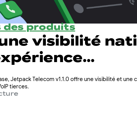
s des produits
une visibilité nat
expérience
cation VoIP avec 
ase, Jetpack Telecom v1.1.0 offre une visibilité et un
re version alpha 
oIP tierces.
cture
om