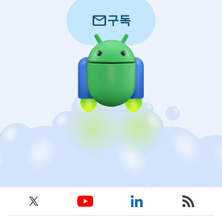
mail
구독