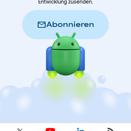
Entwicklung zusenden.
mail
Abonnieren