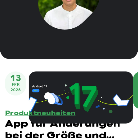
13
FEB
2026
Produktneuheiten
App für Änderungen
bei der Größe und