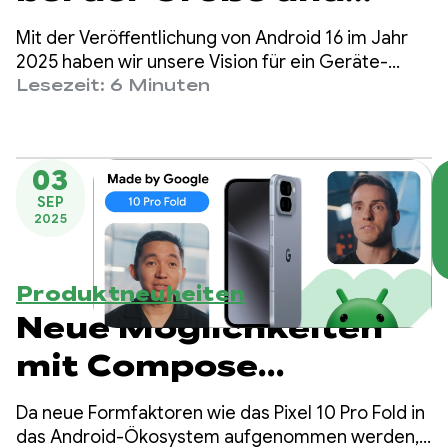
Ausrichtung in
Mit der Veröffentlichung von Android 16 im Jahr
Android 17
2025 haben wir unsere Vision für ein Geräte-
Ökosystem vorgestellt, in dem sich Apps nahtlos
Lesezeit: 6 Minuten
vorbereiten
an jeden Bildschirm anpassen – egal ob
Smartphone, Faltgerät, Tablet, Computer,
Autodisplay oder XR-Gerät. Nutzer erwarten,
03
dass ihre Apps überall funktionieren.
SEP
2025
Produktneuheiten
Neue Möglichkeiten
mit Compose
Adaptive
Da neue Formfaktoren wie das Pixel 10 Pro Fold in
Layouts 1.2 (Beta)
das Android-Ökosystem aufgenommen werden,