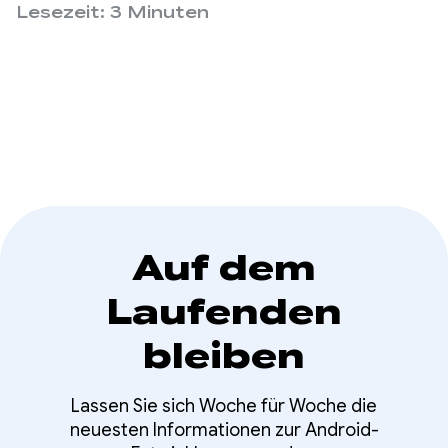
ist die adaptive App-Entwicklung unerlässlich, um
Lesezeit: 3 Minuten
erschließen
auf Smartphones, Tablets und Faltgeräten eine
hochwertige Nutzererfahrung zu bieten.
Auf dem
Laufenden
bleiben
Lassen Sie sich Woche für Woche die
neuesten Informationen zur Android-