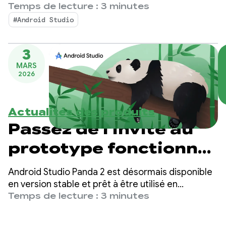
production. Cette version vous offre encore plus
Temps de lecture : 3 minutes
de contrôle et de personnalisation sur vos
#Android Studio
workflows basés sur l'IA, ce qui facilite plus que
jamais la création d'applications Android de haute
3
qualité.
MARS
2026
Actualités des produits
Passez de l'invite au
prototype fonctionnel
avec Android Studio
Android Studio Panda 2 est désormais disponible
Panda 2
en version stable et prêt à être utilisé en
production.
Temps de lecture : 3 minutes