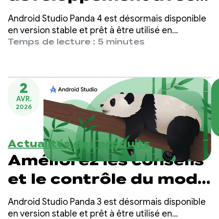
le mode de
Android Studio Panda 4 est désormais disponible
planification et la
en version stable et prêt à être utilisé en
production. Cette version inclut le mode de
Temps de lecture : 5 minutes
prédiction de la
planification, la prédiction de la prochaine
modification et bien plus encore, ce qui facilite
prochaine
plus que jamais la création d'applications Android
modification dans
2
de haute qualité.
AVR.
Android Studio Panda
2026
4
Actualités des produits
Améliorez les conseils
et le contrôle du mode
Agent avec Android
Android Studio Panda 3 est désormais disponible
Studio Panda 3
en version stable et prêt à être utilisé en