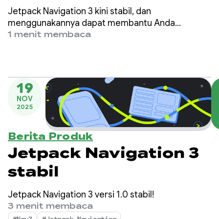
terbaru kami dengan
Jetpack Navigation 3 kini stabil, dan
Nav3 Spotlight Week
menggunakannya dapat membantu Anda
mengurangi utang teknis, memberikan pemisahan
1 menit membaca
masalah yang lebih baik, mempercepat waktu
pengembangan fitur, dan mendukung faktor
bentuk baru.
19
NOV
2025
Berita Produk
Jetpack Navigation 3
stabil
Jetpack Navigation 3 versi 1.0 stabil!
3 menit membaca
#Nav3
#Jetpack Navigation