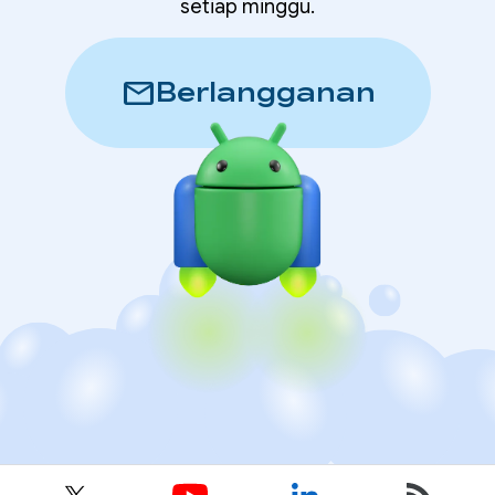
setiap minggu.
mail
Berlangganan