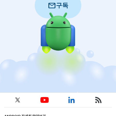
mail
구독