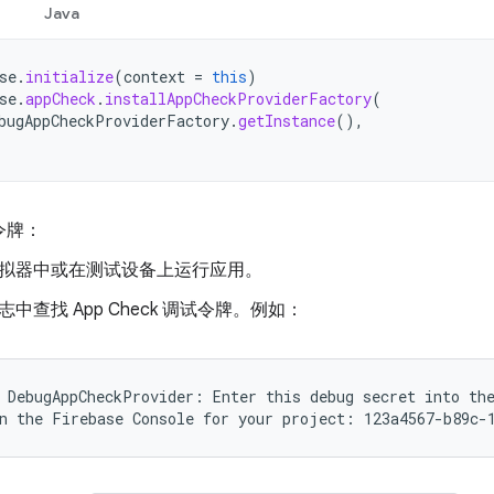
Java
se
.
initialize
(
context
=
this
)
se
.
appCheck
.
installAppCheckProviderFactory
(
bugAppCheckProviderFactory
.
getInstance
(),
令牌：
拟器中或在测试设备上运行应用。
志中查找 App Check 调试令牌。例如：
 DebugAppCheckProvider: Enter this debug secret into the