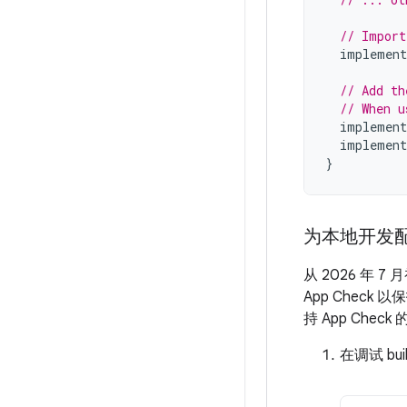
// Import
implement
// Add th
// When u
implement
implement
}
为本地开发配置
从 2026 年 7
App Check
持 App Chec
在调试 bu