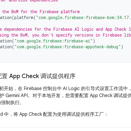
 the BoM for the Firebase platform
ation
(
platform
(
"com.google.firebase:firebase-bom:34.17
e dependencies for the Firebase AI Logic and App Check l
sing the BoM, you don't specify versions in Firebase lib
ation
(
"com.google.firebase:firebase-ai"
)
ation
(
"com.google.firebase:firebase-appcheck-debug"
)
 App Check 调试提供程序
 月初开始，在 Firebase 控制台中 AI Logic 的引导式设置工作流
 以保护 Gemini API。对于本地开发，您需要配置 App Check
k 的强制执行。
ild 中，将 App Check 配置为使用调试提供程序工厂：