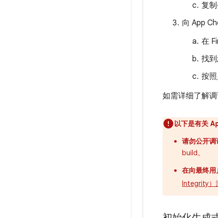
复制
向 App 
在 
找到
按照
如需详细了解调
以下是有关 A
请勿公开调试
build。
在向最终用
Integr
初始化生成