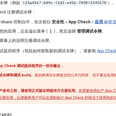
令牌（例如
123a4567-b89c-12d3-e456-789012345678
）。
Check 注册调试令牌：
Firebase 控制台中，依次前往
安全性
>
App Check
>
应用
标签
more_vert
您的应用，点击溢出菜单 (
)，然后选择
管理调试令牌
。
屏幕上的说明注册调试令牌。
试提供程序（包括如何获取新的调试令牌）， 请参阅
App Che
pp Check 调试提供程序的一些关键点
：
令牌和调试 build。
请勿将调试令牌提交到公共代码库，也不要在应用的生
户发布之前，请使用正式版证明提供方注册应用。
您需要使用生产 App C
ity）注册应用，以便最终用户可以在强制执行 App Check 的情况下使用您的
式模型