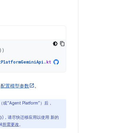
))
tPlatformGeminiApi
.
kt
何
配置模型参数
。
m”（或“Agent Platform”）后，
)，请尽快迁移应用以使用 新的
)
解
所需更改
。