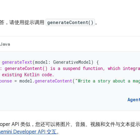
答，请使用提示调用
generateContent()
。
Java
generateText
(
model
:
GenerativeModel
)
{
: generateContent() is a suspend function, which integr
 existing Kotlin code.
ponse
=
model
.
generateContent
(
"Write a story about a ma
Agen
 Developer API 类似，您还可以将图片、音频、视频和文件与
ini Developer API 交互
。