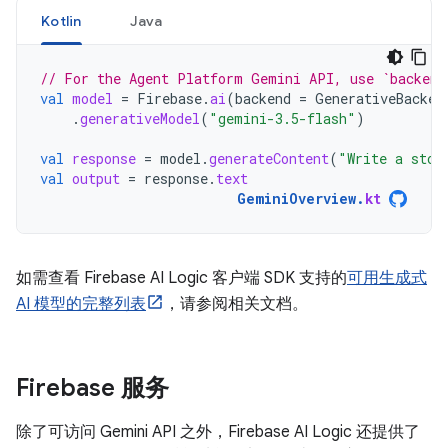
Kotlin
Java
// For the Agent Platform Gemini API, use `backend
val
model
=
Firebase
.
ai
(
backend
=
GenerativeBacken
.
generativeModel
(
"gemini-3.5-flash"
)
val
response
=
model
.
generateContent
(
"Write a stor
val
output
=
response
.
text
GeminiOverview
.
kt
如需查看 Firebase AI Logic 客户端 SDK 支持的
可用生成式
AI 模型的完整列表
，请参阅相关文档。
Firebase 服务
除了可访问 Gemini API 之外，Firebase AI Logic 还提供了