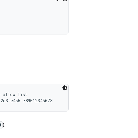
 allow list

8
).