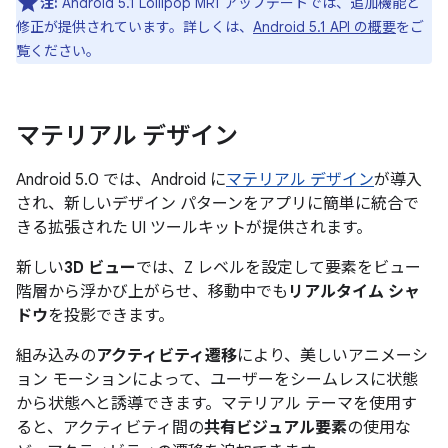
注:
Android 5.1 Lollipop MR1 アップデートでは、追加機能と
修正が提供されています。詳しくは、
Android 5.1 API の概要
をご
覧ください。
マテリアル デザイン
Android 5.0 では、Android に
マテリアル デザイン
が導入
され、新しいデザイン パターンをアプリに簡単に統合で
きる拡張された UI ツールキットが提供されます。
新しい
3D ビュー
では、Z レベルを設定して要素をビュー
階層から浮かび上がらせ、移動中でも
リアルタイム シャ
ドウ
を投影できます。
組み込みの
アクティビティ遷移
により、美しいアニメーシ
ョン モーションによって、ユーザーをシームレスに状態
から状態へと誘導できます。マテリアル テーマを使用す
ると、アクティビティ間の
共有ビジュアル要素
の使用な