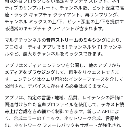
時以外はブロックしない高速キャプチャ スレッド、ネイ
ティブのサンプルレート、チャンネル数、ビット深度で高
速トラック キャプチャ クライアント、再サンプリング、
チャンネル ミックスの上/下、ビット深度の上/下を提供す
る通常のキャプチャ クライアントが含まれます。
マルチチャンネルの
音声ストリームのミキシング
により、
プロのオーディオ アプリで 5.1 チャンネルや 7.1 チャンネ
ルなど、最大 8 チャンネルをミックスできます。
アプリはメディア コンテンツを公開し、他のアプリから
メディアをブラウジング
して、再生をリクエストできま
す。コンテンツはクエリ可能なインターフェースを介して
公開され、デバイスに存在する必要はありません。
アプリは、特定の言語 / 地域、品質、レイテンシの評価に
関連付けられた音声プロファイルを使用して、
テキスト読
み上げ合成
をきめ細かく制御できます。新しい API によ
り、合成エラーのチェック、ネットワーク合成、言語検
出、ネットワーク フォールバックもサポートが強化され