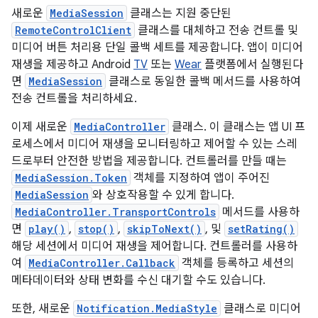
새로운
MediaSession
클래스는 지원 중단된
RemoteControlClient
클래스를 대체하고 전송 컨트롤 및
미디어 버튼 처리용 단일 콜백 세트를 제공합니다. 앱이 미디어
재생을 제공하고 Android
TV
또는
Wear
플랫폼에서 실행된다
면
MediaSession
클래스로 동일한 콜백 메서드를 사용하여
전송 컨트롤을 처리하세요.
이제 새로운
MediaController
클래스. 이 클래스는 앱 UI 프
로세스에서 미디어 재생을 모니터링하고 제어할 수 있는 스레
드로부터 안전한 방법을 제공합니다. 컨트롤러를 만들 때는
MediaSession.Token
객체를 지정하여 앱이 주어진
MediaSession
와 상호작용할 수 있게 합니다.
MediaController.TransportControls
메서드를 사용하
면
play()
,
stop()
,
skipToNext()
, 및
setRating()
해당 세션에서 미디어 재생을 제어합니다. 컨트롤러를 사용하
여
MediaController.Callback
객체를 등록하고 세션의
메타데이터와 상태 변화를 수신 대기할 수도 있습니다.
또한, 새로운
Notification.MediaStyle
클래스로 미디어