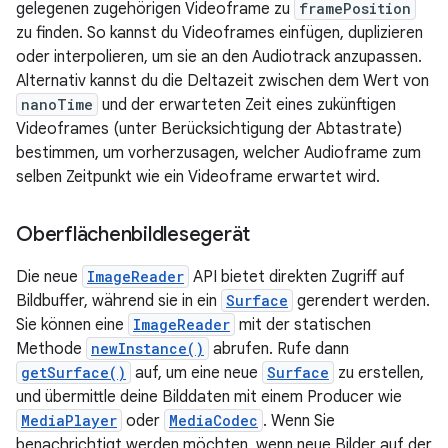
gelegenen zugehörigen Videoframe zu
framePosition
zu finden. So kannst du Videoframes einfügen, duplizieren
oder interpolieren, um sie an den Audiotrack anzupassen.
Alternativ kannst du die Deltazeit zwischen dem Wert von
nanoTime
und der erwarteten Zeit eines zukünftigen
Videoframes (unter Berücksichtigung der Abtastrate)
bestimmen, um vorherzusagen, welcher Audioframe zum
selben Zeitpunkt wie ein Videoframe erwartet wird.
Oberflächenbildlesegerät
Die neue
ImageReader
API bietet direkten Zugriff auf
Bildbuffer, während sie in ein
Surface
gerendert werden.
Sie können eine
ImageReader
mit der statischen
Methode
newInstance()
abrufen. Rufe dann
getSurface()
auf, um eine neue
Surface
zu erstellen,
und übermittle deine Bilddaten mit einem Producer wie
MediaPlayer
oder
MediaCodec
. Wenn Sie
benachrichtigt werden möchten, wenn neue Bilder auf der