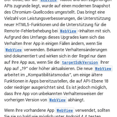
APIs zugrunde liegt, wurde auf einen modernen Snapshot
des Chromium-Quellcodes umgestellt. Das bringt eine
Vielzahl von Leistungsverbesserungen, die Unterstützung
neuer HTML5-Funktionen und die Unterstützung für die
Remote-Fehlerbehebung bei
WebView
-Inhalten mit sich.
Aufgrund des Umfangs dieses Upgrades kann sich das
Verhalten Ihrer App in einigen Fällen ändern, wenn Sie
WebView
verwenden. Bekannte Verhaltensänderungen
sind dokumentiert und wirken sich in der Regel nur dann
auf Ihre App aus, wenn Sie die
targetSdkVersion
Ihrer
App auf „19“ oder höher aktualisieren. Die neue
WebView
arbeitet im „Kompatibilitätsmodus“, um einige ältere
Funktionen in Apps bereitzustellen, die auf API-Ebene 18
oder niedriger ausgerichtet sind. Es ist jedoch möglich,
dass Ihre App von unbekannten Verhaltensweisen der
vorherigen Version von
WebView
abhängt.
Wenn Ihre vorhandene App
WebView
verwendet, sollten
Sie sie so bald wie möglich unter Android 4.4 testen.