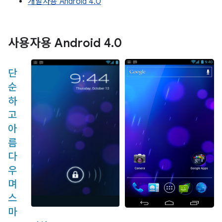
개발자용 Android 4.0
사용자용 Android 4
.
0
단
순
하
고
아
름
다
우
며
스
마