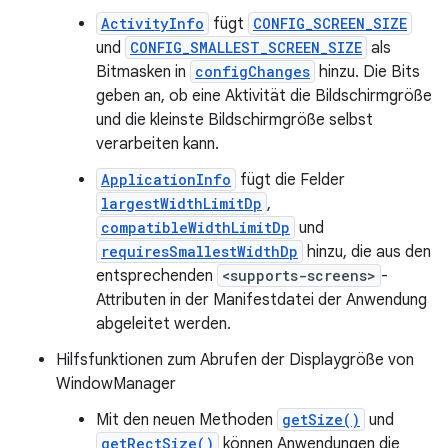
ActivityInfo
fügt
CONFIG_SCREEN_SIZE
und
CONFIG_SMALLEST_SCREEN_SIZE
als
Bitmasken in
configChanges
hinzu. Die Bits
geben an, ob eine Aktivität die Bildschirmgröße
und die kleinste Bildschirmgröße selbst
verarbeiten kann.
ApplicationInfo
fügt die Felder
largestWidthLimitDp
,
compatibleWidthLimitDp
und
requiresSmallestWidthDp
hinzu, die aus den
entsprechenden
<supports-screens>
-
Attributen in der Manifestdatei der Anwendung
abgeleitet werden.
Hilfsfunktionen zum Abrufen der Displaygröße von
WindowManager
Mit den neuen Methoden
getSize()
und
getRectSize()
können Anwendungen die