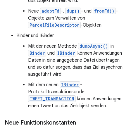
das Objekt erstellt wird.
Neue
adoptFd
-,
dup()
- und
fromFd()
-
Objekte zum Verwalten von
ParcelFileDescriptor
-Objekten
Binder und IBinder
Mit der neuen Methode
dumpAsync()
in
Binder
und
IBinder
können Anwendungen
Daten in eine angegebene Datei übertragen
und so dafür sorgen, dass das Ziel asynchron
ausgeführt wird.
Mit dem neuen
IBinder
-
Protokolltransaktionscode
TWEET_TRANSACTION
können Anwendungen
einen Tweet an das Zielobjekt senden.
Neue Funktionskonstanten