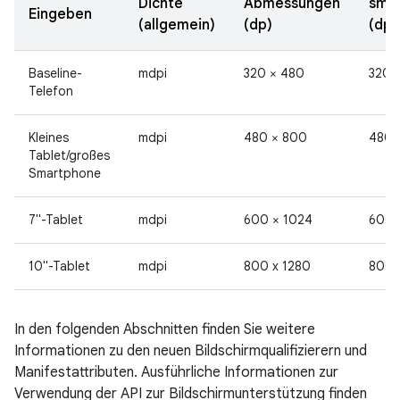
Dichte
Abmessungen
smal
Eingeben
(allgemein)
(dp)
(dp)
Baseline-
mdpi
320 × 480
320
Telefon
Kleines
mdpi
480 × 800
480
Tablet/großes
Smartphone
7"-Tablet
mdpi
600 × 1024
600
10"-Tablet
mdpi
800 x 1280
800
In den folgenden Abschnitten finden Sie weitere
Informationen zu den neuen Bildschirmqualifizierern und
Manifestattributen. Ausführliche Informationen zur
Verwendung der API zur Bildschirmunterstützung finden