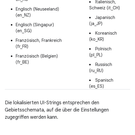
Italienisch,
Schweiz (it_CH)
Englisch (Neuseeland)
(en_NZ)
Japanisch
(ja_JP)
Englisch (Singapur)
(en_SG)
Koreanisch
(ko_KR)
Französisch, Frankreich
(fr_FR)
Polnisch
(pl_PL)
Französisch (Belgien)
(fr_BE)
Russisch
(ru_RU)
Spanisch
(es_ES)
Die lokalisierten UI-Strings entsprechen den
Gebietsschemata, auf die über die Einstellungen
zugegriffen werden kann.