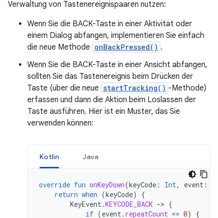
Verwaltung von Tastenereignispaaren nutzen:
Wenn Sie die BACK-Taste in einer Aktivität oder
einem Dialog abfangen, implementieren Sie einfach
die neue Methode
onBackPressed()
.
Wenn Sie die BACK-Taste in einer Ansicht abfangen,
sollten Sie das Tastenereignis beim Drücken der
Taste (über die neue
startTracking()
-Methode)
erfassen und dann die Aktion beim Loslassen der
Taste ausführen. Hier ist ein Muster, das Sie
verwenden können:
Kotlin
Java
override
fun
onKeyDown
(
keyCode
:
Int
,
event
:
K
return
when
(
keyCode
)
{
KeyEvent
.
KEYCODE_BACK
-
>
{
if
(
event
.
repeatCount
==
0
)
{