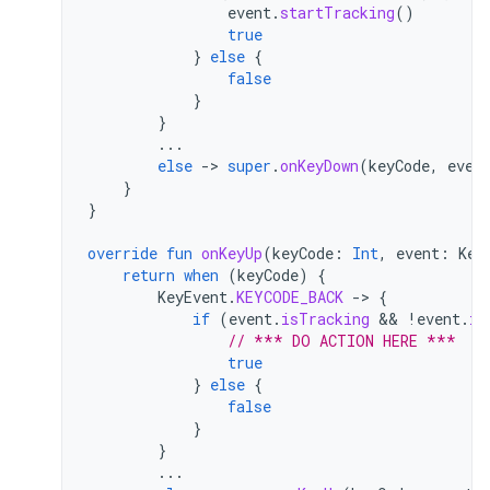
event
.
startTracking
()
true
}
else
{
false
}
}
...
else
-
>
super
.
onKeyDown
(
keyCode
,
even
}
}
override
fun
onKeyUp
(
keyCode
:
Int
,
event
:
Key
return
when
(
keyCode
)
{
KeyEvent
.
KEYCODE_BACK
-
>
{
if
(
event
.
isTracking
 && 
!
event
.
is
// *** DO ACTION HERE ***
true
}
else
{
false
}
}
...