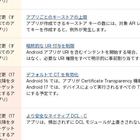
プリ）
変更（す
アプリごとのキーストアの上限
べてのア
アプリが作成できるキーストア キーの数には、対象 API
プリ）
てキーを作成すると、例外が発生します。
変更（す
暗黙的な URI 付与を制限
べてのア
Android アプリが URI を含むインテントを開始する
プリ）
はなく、必要な URI 権限をすべて明示的に事前割り当て
変更（17
デフォルトで CT を有効化
以降をタ
Android 16 では、アプリが Certificate Transp
ーゲット
Android 17 では、デバイスによって実行されるすべての TLS 接続
とするア
にする予定です。
プリ）
変更（17
より安全なネイティブ DCL - C
以降をタ
アプリは、検出されずに DCL モジュールが上書きされ
ーゲット
とするア