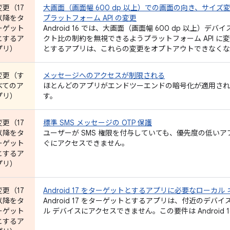
変更（17
大画面（画面幅 600 dp 以上）での画面の向き、サイ
以降をタ
プラットフォーム API の変更
ーゲット
Android 16 では、大画面（画面幅 600 dp 以上
とするア
クト比の制約を無視できるようプラットフォーム API に変更を
プリ）
とするアプリは、これらの変更をオプトアウトできなくな
変更（す
メッセージへのアクセスが制限される
べてのア
ほとんどのアプリがエンドツーエンドの暗号化が適用され
プリ）
す。
変更（17
標準 SMS メッセージの OTP 保護
以降をタ
ユーザーが SMS 権限を付与していても、優先度の低いア
ーゲット
ぐにアクセスできません。
とするア
プリ）
変更（17
Android 17 をターゲットとするアプリに必要なローカ
以降をタ
Android 17 をターゲットとするアプリは、付近のデ
ーゲット
ル デバイスにアクセスできません。この要件は Android
とするア