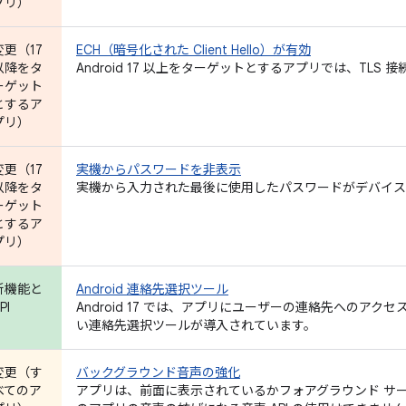
プリ）
変更（17
ECH（暗号化された Client Hello）が有効
以降をタ
Android 17 以上をターゲットとするアプリでは、TLS 
ーゲット
とするア
プリ）
変更（17
実機からパスワードを非表示
以降をタ
実機から入力された最後に使用したパスワードがデバイス
ーゲット
とするア
プリ）
新機能と
Android 連絡先選択ツール
PI
Android 17 では、アプリにユーザーの連絡先へのア
い連絡先選択ツールが導入されています。
変更（す
バックグラウンド音声の強化
べてのア
アプリは、前面に表示されているかフォアグラウンド サ