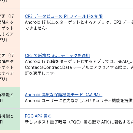
プリ）
変更（17
CP2 データビューの PII フィールドを制限
以降をタ
Android 17 以上をターゲットとするアプリは、CP2 デ
ーゲット
できません。
とするア
プリ）
変更（17
CP2 で厳格な SQL チェックを適用
以降をタ
Android 17 以降をターゲットとするアプリでは、READ_C
ーゲット
ContactsContract.Data テーブルにアクセスする際
とするア
証を適用します。
プリ）
新機能と
Android 高度な保護機能モード（AAPM）
PI
Android ユーザーに強力な新しいセキュリティ機能を提
新機能と
PQC APK 署名
PI
新しいポスト量子暗号（PQC）署名鍵で APK に署名す