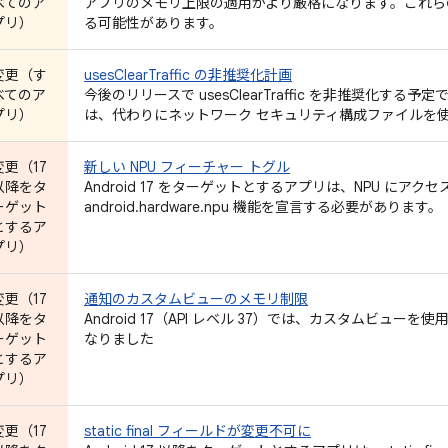
べてのア
アプリのメモリ上限の適用がより厳格になります。これら
プリ）
る可能性があります。
変更（す
usesClearTraffic の非推奨化計画
べてのア
今後のリリースで usesClearTraffic を非推奨化する
プリ）
は、代わりにネットワーク セキュリティ構成ファイルを
変更（17
新しい NPU フィーチャー トグル
以降をタ
Android 17 をターゲットとするアプリは、NPU にア
ーゲット
android.hardware.npu 機能を宣言する必要があります。
とするア
プリ）
変更（17
通知のカスタムビューのメモリ制限
以降をタ
Android 17（API レベル 37）では、カスタムビュ
ーゲット
なりました
とするア
プリ）
変更（17
static final フィールドが変更不可に