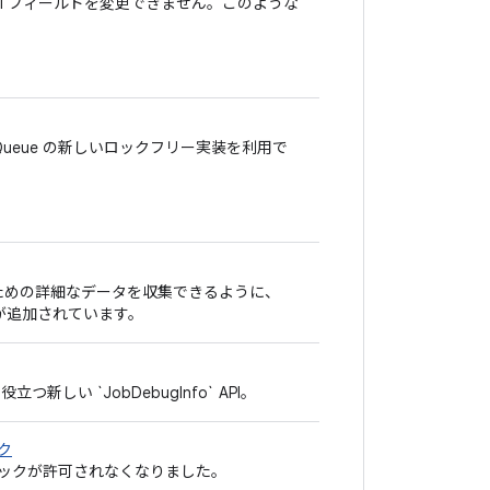
 final フィールドを変更できません。このような
geQueue の新しいロックフリー実装を利用で
するための詳細なデータを収集できるように、
ガーが追加されています。
つ新しい `JobDebugInfo` API。
ク
ィックが許可されなくなりました。