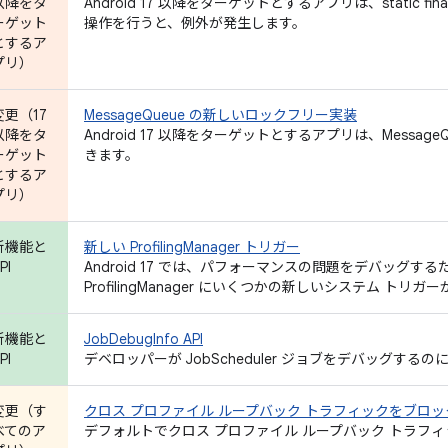
以降をタ
Android 17 以降をターゲットとするアプリは、static
ーゲット
操作を行うと、例外が発生します。
とするア
プリ）
変更（17
MessageQueue の新しいロックフリー実装
以降をタ
Android 17 以降をターゲットとするアプリは、Messa
ーゲット
きます。
とするア
プリ）
新機能と
新しい ProfilingManager トリガー
PI
Android 17 では、パフォーマンスの問題をデバッグ
ProfilingManager にいくつかの新しいシステム トリ
新機能と
JobDebugInfo API
PI
デベロッパーが JobScheduler ジョブをデバッグするのに役立
変更（す
クロス プロファイル ループバック トラフィックをブロッ
べてのア
デフォルトでクロス プロファイル ループバック トラフ