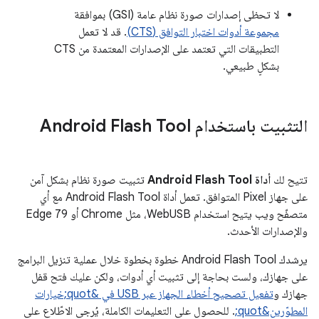
لا تحظى إصدارات صورة نظام عامة (GSI) بموافقة
مجموعة أدوات اختبار التوافق (CTS)
. قد لا تعمل
التطبيقات التي تعتمد على الإصدارات المعتمدة من CTS
بشكلٍ طبيعي.
التثبيت باستخدام Android Flash Tool
تتيح لك
أداة Android Flash Tool
تثبيت صورة نظام بشكل آمن
على جهاز Pixel المتوافق. تعمل أداة Android Flash Tool مع أي
متصفّح ويب يتيح استخدام WebUSB، مثل Chrome أو Edge 79
والإصدارات الأحدث.
يرشدك Android Flash Tool خطوة بخطوة خلال عملية تنزيل البرامج
على جهازك، ولست بحاجة إلى تثبيت أي أدوات، ولكن عليك فتح قفل
جهازك و
تفعيل تصحيح أخطاء الجهاز عبر USB في &quot;خيارات
المطوّرين&quot;
. للحصول على التعليمات الكاملة، يُرجى الاطّلاع على