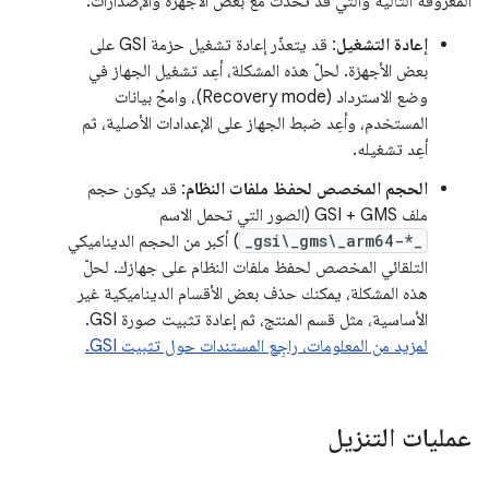
المعروفة التالية والتي قد تحدث مع بعض الأجهزة والإصدارات:
إعادة التشغيل
: قد يتعذّر إعادة تشغيل حزمة GSI على
بعض الأجهزة. لحلّ هذه المشكلة، أعِد تشغيل الجهاز في
وضع الاسترداد (Recovery mode)، وامحُ بيانات
المستخدم، وأعِد ضبط الجهاز على الإعدادات الأصلية، ثم
أعِد تشغيله.
الحجم المخصص لحفظ ملفات النظام
: قد يكون حجم
ملف GSI + GMS (الصور التي تحمل الاسم
_gsi\_gms\_arm64-*_
) أكبر من الحجم الديناميكي
التلقائي المخصص لحفظ ملفات النظام على جهازك. لحلّ
هذه المشكلة، يمكنك حذف بعض الأقسام الديناميكية غير
الأساسية، مثل قسم المنتج، ثم إعادة تثبيت صورة GSI.
لمزيد من المعلومات، راجِع المستندات حول تثبيت GSI.
عمليات التنزيل