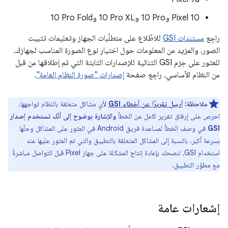
‫Pixel 10 و‎10 Pro و‎10 Pro XL و‎10 Pro Fold
راجِع
مستندات GSI
للاطّلاع على متطلّبات الجهاز وتعليمات تثبيت
الصور، والمزيد من المعلومات حول اختيار نوع الصورة المناسب لجهازك.
للعثور على حِزم GSI الثنائية للإصدارات الثابتة التي تم إطلاقها من قبل
من النظام الأساسي، راجِع صفحة
إصدارات "صورة النظام العامة"
.
ملاحظة:
أرسِل تقريرًا عن أخطاء GSI
لأي مشاكل متعلقة بالنظام تواجهها.
احرص على إرفاق تقرير كامل عن الخطأ
والإشارة بوضوح إلى أنّك تستخدم إصدار
GSI
في وصف الخطأ لمساعدة فريق Android في العثور على المشاكل وحلّها
بسرعة أكبر. بالنسبة إلى المشاكل المتعلقة بالتطبيق والتي تم العثور عليها عند
استخدام GSI، ننصحك بإعادة إنتاج المشكلة على جهاز Pixel قبل التواصل مباشرةً
مع مطوّر التطبيق.
إشعارات عامة