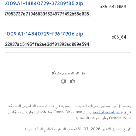
09.009.A1-14840729-37289f85.zip
‫x86_64+GMS
d47053737e71946833f524977f492b55e035
09.009.A1-14840729-f96f7906.zip
x86_64
d322937ac5195ffa2ae3df01393ad089e594
هل كان المحتوى مفيدًا؟
يخضع كل من المحتوى وعيّنات التعليمات البرمجية في هذه الصفحة للتراخيص الموضحّة
في
ترخيص استخدام المحتوى
. إنّ Java وOpenJDK هما علامتان تجاريتان مسجَّلتان
لشركة Oracle و/أو الشركات التابعة لها.
تاريخ التعديل الأخير: 2026-07-31 (حسب التوقيت العالمي المتفَّق عليه)