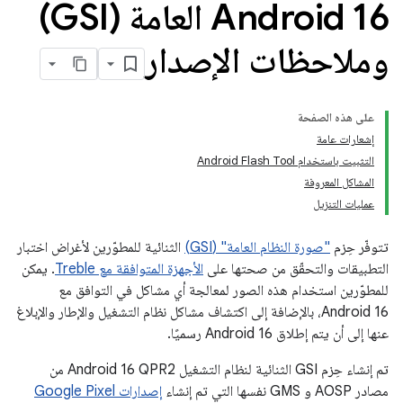
Android 16 العامة (GSI)
وملاحظات الإصدار
على هذه الصفحة
إشعارات عامة
التثبيت باستخدام Android Flash Tool
المشاكل المعروفة
عمليات التنزيل
تتوفّر حِزم
"صورة النظام العامة" (GSI)
الثنائية للمطوّرين لأغراض اختبار
التطبيقات والتحقّق من صحتها على
الأجهزة المتوافقة مع Treble
. يمكن
للمطوّرين استخدام هذه الصور لمعالجة أي مشاكل في التوافق مع
Android 16، بالإضافة إلى اكتشاف مشاكل نظام التشغيل والإطار والإبلاغ
عنها إلى أن يتم إطلاق Android 16 رسميًا.
تم إنشاء حِزم GSI الثنائية لنظام التشغيل Android 16 QPR2 من
مصادر AOSP و GMS نفسها التي تم إنشاء
إصدارات Google Pixel