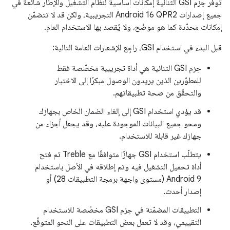
توفر حِزم GSI الثنائية إمكانات أساسية لنظام التشغيل والإطار شائعة في
جميع إصدارات Android 16 QPR2 التجريبية، ولكن قد لا تتضمّن
إمكانات محدّدة كما هو موضّح، ولا يُقصد بها الاستخدام العام.
قبل البدء في استخدام GSI، راجِع الإشعارات العامة التالية:
حِزم GSI الثنائية هي أداة تجريبية مخصّصة فقط
للمطوّرين الذين يريدون الوصول مبكرًا إلى الاختبار
والتحقّق من صحة تطبيقاتهم.
قد يؤدي استخدام GSI إلى إلغاء الضمان الخاص بجهازك
ومحو جميع البيانات الموجودة عليه، وقد يجعل أجزاء من
جهازك غير قابلة للاستخدام.
يتطلّب استخدام GSI جهازًا متوافقًا مع Treble تم فتح
أداة تحميل التشغيل فيه وتم إطلاقه في الأصل باستخدام
Android 9 (مستوى واجهة برمجة التطبيقات 28) أو
إصدار أحدث.
التطبيقات المضمّنة في حِزم GSI مخصّصة للاستخدام
التقييمي، وقد لا تعمل بعض التطبيقات على النحو المتوقَّع.