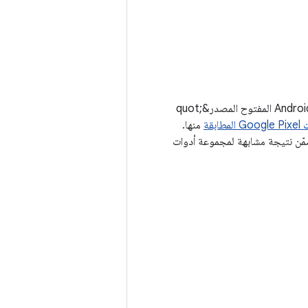
تم إنشاء حِزم GSI الثنائية للإصدار التجريبي من Android 17 QPR2 من مصادر &quot;مشروع Android المفتوح المصدر&quot;
مطابقة
منها.
 برمجة التطبيقات وحزمة تطوير البرامج (SDK) نفسها، وتتضمّن نتيجة مشابهة لمجموعة أدوات