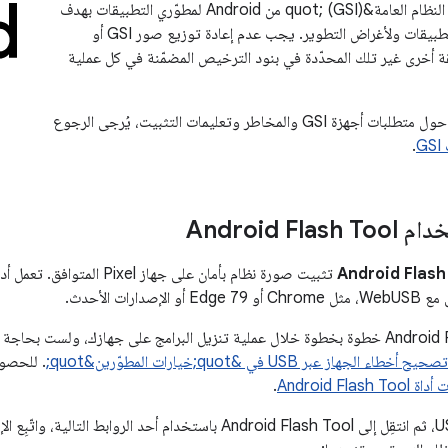
تتوفّر &quot;صور النظام العامة&quot; (GSI) من Android لمطوّري التطبيقات بهدف
التحقّق من صحة التطبيقات ولأغراض التطوير. يجب عدم إعادة توزيع صور GSI أو
ة أخرى غير تلك المحدّدة في بنود الترخيص المضمّنة في كل عملية
لمزيد من المعلومات حول متطلبات أجهزة GSI والمخاطر وتعليمات التثبيت، يُرجى الرجوع
G
.
Android Fl
دارات الأحدث.
يرشدك Android Flash Tool خطوة بخطوة خلال عملية تنزيل البرامج على جهازك، ولست
طاء الجهاز عبر USB في &quot;خيارات المطوّرين&quot;
. للحصول
Android Flash 
.
وصِّل جهازك عبر USB، ثم انتقِل إلى Android Flash Tool باستخدام أحد 