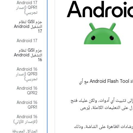
‫Android 17
QPR1 (إصدار
تجريبي)
حِزم GSI لنظام
التشغيل Android
17
Android 17
حِزم GSI لنظام
التشغيل Android
16
‫Android 16
QPR3 (إصدار
تجريبي)
تثبيت صورة نظام بأمان على جهاز Pixel المتوافق. تعمل أداة Android Flash Tool مع أي
‫Android 16
QPR2
 بحاجة إلى تثبيت أي أدوات، ولكن عليك فتح
‫Android 16
 على التعليمات الكاملة، يُرجى
QPR1
‫Android 16
(الإصدار الأوّلي)
الروابط التالية، واتّبِع الإرشادات الظاهرة على الشاشة، وذلك
المشاكل المعروفة