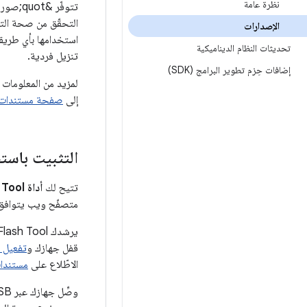
نظرة عامة
الإصدارات
استخدامها بأي طريق
تحديثات النظام الديناميكية
تنزيل فردية.
إضافات حِزم تطوير البرامج (SDK)
إلى
صفحة مستندات SI
التثبيت باستخدام ash Tool
تتيح لك
أداة Android Flash Tool
متصفّح ويب يتوافق مع WebUSB، مثل Chrome أو Edge 79 أو الإص
قفل جهازك و
تفعيل تصحيح أخ
الاطّلاع على
مستندات أداة Tool