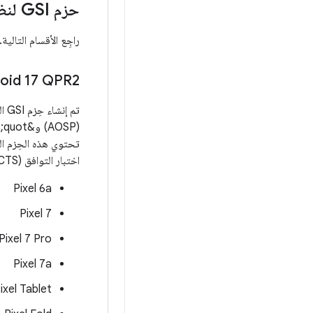
حزم GSI لنظام التشغيل Android 17 QPR2
راجِع الأقسام التالية.
‫Android 17 QPR2 (إصدار
(AOSP) و&quot;خدمات Google للأجهزة الجوّالة&quot; (GMS) نفسها التي تم إنشاء
اختبار التوافق (CTS)، وقد تم التحقّق من صحتها على أجهزة Pixel التالية:
Pixel 6a
Pixel 7
Pixel 7 Pro
Pixel 7a
ixel Tablet