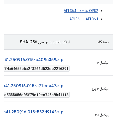
QPR2 بتا ۲ → API 36.1
API 36 → API 36.1
دستگاه
لینک دانلود و بررسی SHA-256
bp41.250916.015-c409c359.zip
پیکسل ۶
6ff4a64655e6a2f8266d523ee2216391
bp41.250916.015-a71eea47.zip
پیکسل ۶ پرو
01c5388606e05f79e19ec746c9b41113
-bp41.250916.015-532d914f.zip
پیکسل ۶a