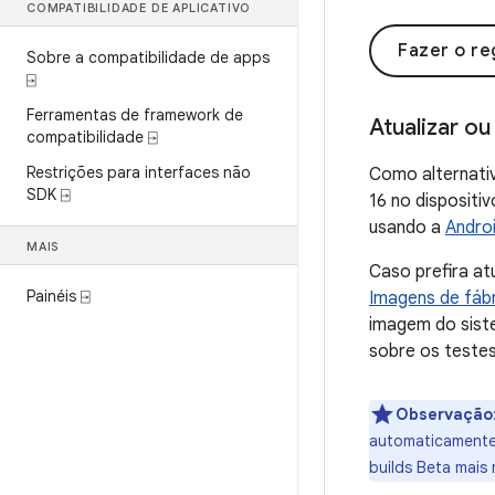
COMPATIBILIDADE DE APLICATIVO
Fazer o re
Sobre a compatibilidade de apps
⍈
Ferramentas de framework de
Atualizar o
compatibilidade ⍈
Restrições para interfaces não
Como alternativ
SDK ⍈
16 no dispositi
usando a
Androi
MAIS
Caso prefira at
Painéis ⍈
Imagens de fábr
imagem do siste
sobre os testes
Observação
automaticament
builds Beta mais