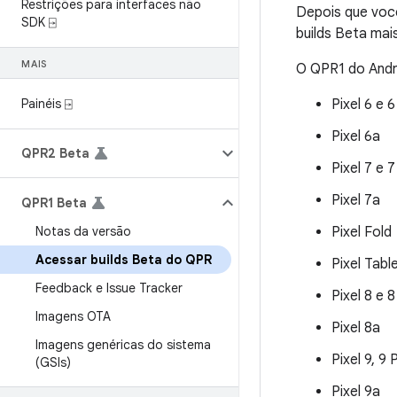
Restrições para interfaces não
Depois que você
SDK ⍈
builds Beta mai
MAIS
O QPR1 do Andro
Painéis ⍈
Pixel 6 e 
Pixel 6a
QPR2 Beta
Pixel 7 e 
Pixel 7a
QPR1 Beta
Notas da versão
Pixel Fold
Acessar builds Beta do QPR
Pixel Tabl
Feedback e Issue Tracker
Pixel 8 e 
Imagens OTA
Pixel 8a
Imagens genéricas do sistema
Pixel 9, 9
(GSIs)
Pixel 9a