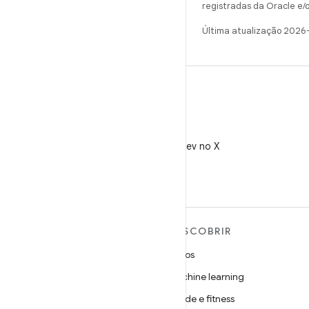
registradas da Oracle e/o
Última atualização 2026
X
Siga @AndroidDev no X
MAIS SOBRE O ANDROID
DESCOBRIR
Android
Jogos
Android para empresas
Machine learning
Segurança
Saúde e fitness