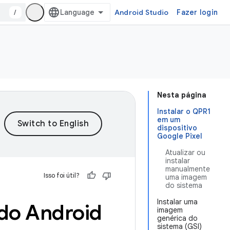
/
Android Studio
Fazer login
Nesta página
Instalar o QPR1
em um
dispositivo
Google Pixel
Atualizar ou
instalar
manualmente
Isso foi útil?
uma imagem
do sistema
Instalar uma
 do Android
imagem
genérica do
sistema (GSI)