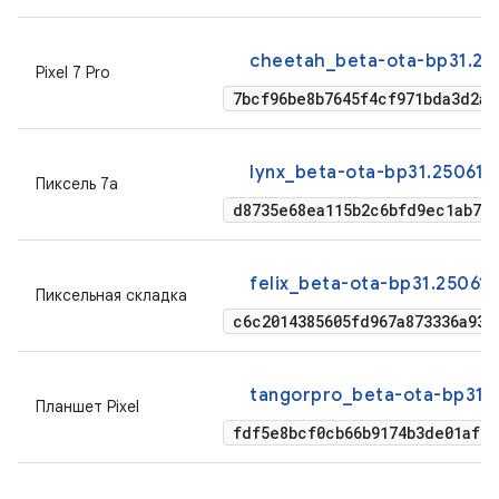
cheetah_beta-ota-bp31.25
Pixel 7 Pro
7bcf96be8b7645f4cf971bda3d2a3
lynx_beta-ota-bp31.250610
Пиксель 7а
d8735e68ea115b2c6bfd9ec1ab707
felix_beta-ota-bp31.25061
Пиксельная складка
c6c2014385605fd967a873336a93e
tangorpro_beta-ota-bp31.2
Планшет Pixel
fdf5e8bcf0cb66b9174b3de01af39