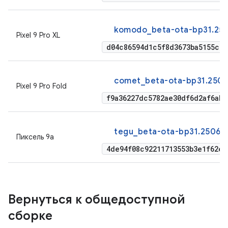
komodo_beta-ota-bp31.250
Pixel 9 Pro XL
d04c86594d1c5f8d3673ba5155c5e
comet_beta-ota-bp31.2506
Pixel 9 Pro Fold
f9a36227dc5782ae30df6d2af6ab4
tegu_beta-ota-bp31.25061
Пиксель 9а
4de94f08c92211713553b3e1f62e1
Вернуться к общедоступной
сборке