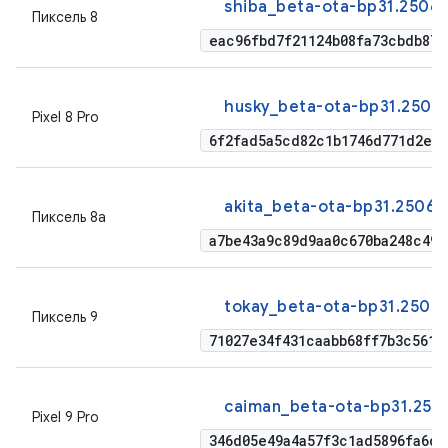
shiba_beta-ota-bp31.25061
Пиксель 8
eac96fbd7f21124b08fa73cbdb879
husky_beta-ota-bp31.25061
Pixel 8 Pro
6f2fad5a5cd82c1b1746d771d2e51
akita_beta-ota-bp31.25061
Пиксель 8а
a7be43a9c89d9aa0c670ba248c491
tokay_beta-ota-bp31.25061
Пиксель 9
71027e34f431caabb68ff7b3c5613
caiman_beta-ota-bp31.250
Pixel 9 Pro
346d05e49a4a57f3c1ad5896fa6d6