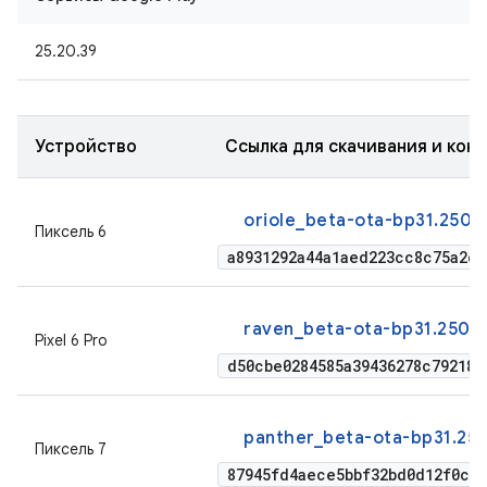
25.20.39
Устройство
Ссылка для скачивания и кон
oriole_beta-ota-bp31.2506
Пиксель 6
a8931292a44a1aed223cc8c75a2d9
raven_beta-ota-bp31.2506
Pixel 6 Pro
d50cbe0284585a39436278c79218a
panther_beta-ota-bp31.25
Пиксель 7
87945fd4aece5bbf32bd0d12f0cc